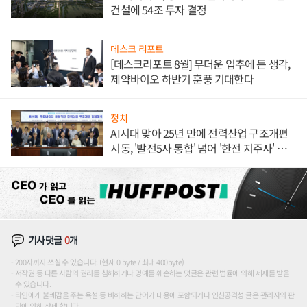
건설에 54조 투자 결정
데스크 리포트
[데스크리포트 8월] 무더운 입추에 든 생각,
제약바이오 하반기 훈풍 기대한다
정치
AI시대 맞아 25년 만에 전력산업 구조개편
시동, '발전5사 통합' 넘어 '한전 지주사' 재편
론도
기사댓글
0
개
200자까지 쓰실 수 있습니다. (현재 0 byte / 최대 400byte)
저작권 등 다른 사람의 권리를 침해하거나 명예를 훼손하는 댓글은 관련 법률에 의해 제재를 받을
수 있습니다.
타인에게 불쾌감을 주는 욕설 등 비하하는 단어가 내용에 포함되거나 인신공격성 글은 관리자의 판
단에 의해 삭제 합니다.