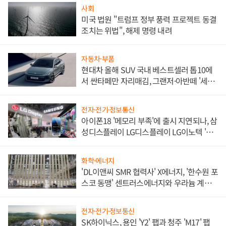
사회
미국 법원 "트럼프 정부 풍력 프로젝트 동결
조치는 위법", 해제 명령 내려
자동차·부품
현대차 올해 SUV 국내 베스트셀러 톱10에
서 싼타페만 자리매김, 그랜저·아반떼 '세단
쌍끌이'로 내수 방어
전자·전기·정보통신
아이폰18 '메모리 부족'에 출시 지연되나, 삼
성디스플레이 LG디스플레이 LG이노텍 '탈
애플' 수익 다각화 속도
화학·에너지
'DL이앤씨 SMR 협력사' X에너지, '한수원 포
스코 동맹' 센트러스에너지와 우라늄 계약
체결
전자·전기·정보통신
SK하이닉스, 용인 'Y2' 팹과 청주 'M17' 팹