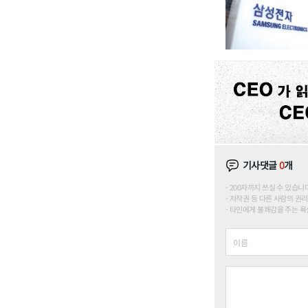
기사댓글
0
개
200자까지 쓰실 수 있습니다. (
저작권 등 다른 사람의 권리
타인에게 불쾌감을 주는 욕설