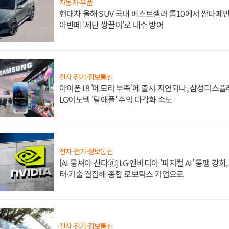
자동차·부품
현대차 올해 SUV 국내 베스트셀러 톱10에서 싼타페만
아반떼 '세단 쌍끌이'로 내수 방어
전자·전기·정보통신
아이폰18 '메모리 부족'에 출시 지연되나, 삼성디스
LG이노텍 '탈애플' 수익 다각화 속도
전자·전기·정보통신
[AI 뭉쳐야 산다⑧] LG·엔비디아 '피지컬 AI' 동맹 강
터·기술 결집해 종합 로보틱스 기업으로
전자·전기·정보통신