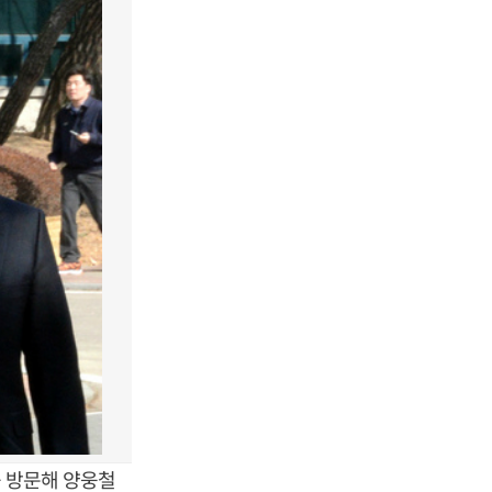
를 방문해 양웅철