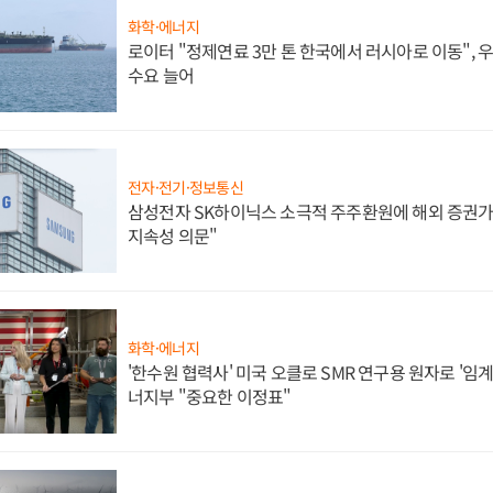
화학·에너지
로이터 "정제연료 3만 톤 한국에서 러시아로 이동",
수요 늘어
전자·전기·정보통신
삼성전자 SK하이닉스 소극적 주주환원에 해외 증권가 
지속성 의문"
화학·에너지
'한수원 협력사' 미국 오클로 SMR 연구용 원자로 '임계 
너지부 "중요한 이정표"