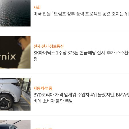
사회
미국 법원 "트럼프 정부 풍력 프로젝트 동결 조치는 위
전자·전기·정보통신
SK하이닉스 1주당 375원 현금배당 실시, 추가 주주환
정
자동차·부품
BYD코리아 가격 앞세워 수입차 4위 올랐지만, BMW
비에 소비자 불만 폭발