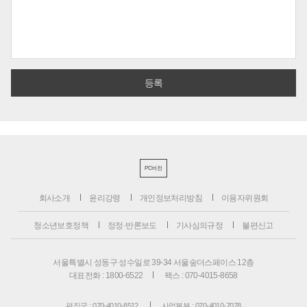
PC버전
회사소개
윤리강령
개인정보처리방침
이용자위원회
청소년보호정책
정정·반론보도
기사심의규정
불편신고
서울특별시 성동구 성수일로 39-34 서울숲더스페이스 12층
대표전화 : 1800-6522
팩스 : 070-4015-8658
편집국 : 070-4010-8512
사업본부 : 070-4010-7078