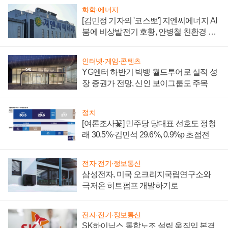
화학·에너지
[김민정 기자의 '코스뽀'] 지엔씨에너지 AI
붐에 비상발전기 호황, 안병철 친환경 에
너지 발전전문기업 향한다
인터넷·게임·콘텐츠
YG엔터 하반기 빅뱅 월드투어로 실적 성
장 증권가 전망, 신인 보이그룹도 주목
정치
[여론조사꽃] 민주당 당대표 선호도 정청
래 30.5%·김민석 29.6%, 0.9%p 초접전
전자·전기·정보통신
삼성전자, 미국 오크리지국립연구소와
극저온 히트펌프 개발하기로
전자·전기·정보통신
SK하이닉스 통합노조 설립 움직임 본격