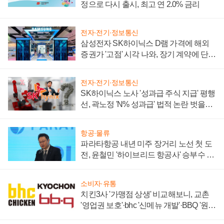
정으로 다시 출시, 최고 연 2.0% 금리
전자·전기·정보통신
삼성전자 SK하이닉스 D램 가격에 해외
증권가 '고점' 시각 나와, 장기 계약에 단점
부각
전자·전기·정보통신
SK하이닉스 노사 '성과급 주식 지급' 평행
선, 곽노정 'N% 성과급' 법적 논란 벗을지
주목
항공·물류
파라타항공 내년 미주 장거리 노선 첫 도
전, 윤철민 '하이브리드 항공사' 승부수 통
할까
소비자·유통
치킨3사 '가맹점 상생' 비교해보니, 교촌
'영업권 보호'·bhc '신메뉴 개발'·BBQ '원가
부담'