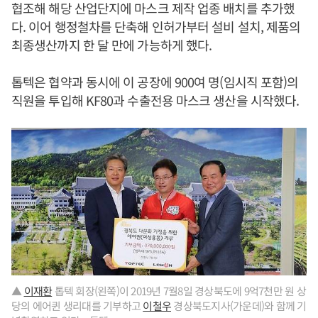
협조해 해당 산업단지에 마스크 제작 업종 배치를 추가했
다. 이어 행정철차를 단축해 인허가부터 설비 설치, 제품의
최종생산까지 한 달 만에 가능하게 했다.
톱텍은 협약과 동시에 이 공장에 900여 명(임시직 포함)의
직원을 투입해 KF80과 수출전용 마스크 생산을 시작했다.
▲
이재환
톱텍 회장(왼쪽)이 2019년 7월8일 경상북도에 9억7천만 원 상
당의 에어퀸 생리대를 기부하고
이철우
경상북도지사(가운데)와 함께 기