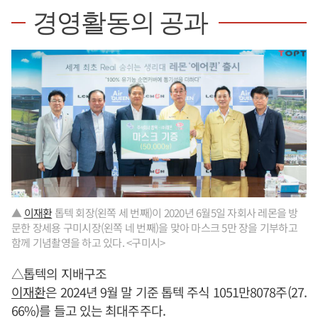
경영활동의 공과
▲
이재환
톱텍 회장(왼쪽 세 번째)이 2020년 6월5일 자회사 레몬을 방
문한 장세용 구미시장(왼쪽 네 번째)을 맞아 마스크 5만 장을 기부하고
함께 기념촬영을 하고 있다. <구미시>
△톱텍의 지배구조
이재환
은 2024년 9월 말 기준 톱텍 주식 1051만8078주(27.
66%)를 들고 있는 최대주주다.