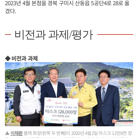
2023년 4월 본점을 경북 구미시 산동읍 5공단4로 28로 옮
겼다.
비전과 과제/평가
◆ 비전과 과제
▲
이재환
톱텍 회장(왼쪽 두 번째)이 2020년 4월2일 마스크 12만8천 장