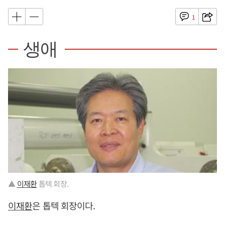
1
생애
▲
이재환
톱텍 회장.
이재환
은 톱텍 회장이다.