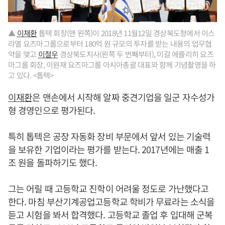
▲
이재환
톱텍 회장(맨 왼쪽)이 2018년 11월12일 경상북도청에서 이스
라엘 요즈마그룹으로부터 180억 원 규모의 투자를 받는 내용의 업무협
약을 맺고
이철우
경상북도지사(왼쪽 두 번째부터), 이갈 에를리히 요즈
마그룹 회장, 이원재 요즈마그룹 아시아총괄 대표와 함께 기념촬영을 하
고 있다. <톱텍>
이재환
은 맨손에서 시작해 알짜 중견기업을 일군 자수성가
형 경영인으로 평가된다.
특히 톱텍은 공장 자동화 장비 부문에서 앞서 있는 기술력
을 보유한 기업이라는 평가를 받는다. 2017년에는 매출 1
조 원을 돌파하기도 했다.
그는 어릴 때 고등학교 진학이 어려울 정도로 가난했다고
한다. 마침 부산기계공업고등학교 학비가 무료라는 소식을
듣고 시험을 봐서 합격했다. 고등학교 졸업 후 입대해 군복