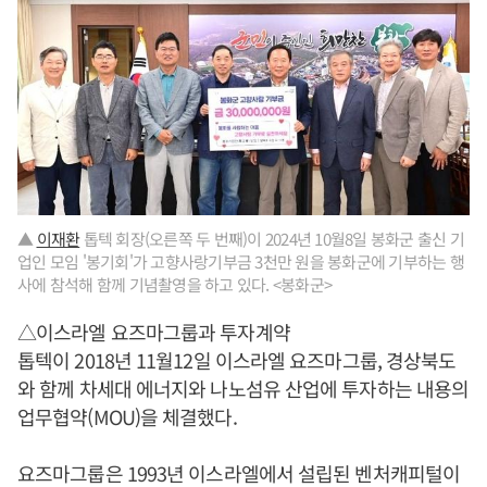
▲
이재환
톱텍 회장(오른쪽 두 번째)이 2024년 10월8일 봉화군 출신 기
업인 모임 '봉기회'가 고향사랑기부금 3천만 원을 봉화군에 기부하는 행
사에 참석해 함께 기념촬영을 하고 있다. <봉화군>
△이스라엘 요즈마그룹과 투자계약
톱텍이 2018년 11월12일 이스라엘 요즈마그룹, 경상북도
와 함께 차세대 에너지와 나노섬유 산업에 투자하는 내용의
업무협약(MOU)을 체결했다.
요즈마그룹은 1993년 이스라엘에서 설립된 벤처캐피털이