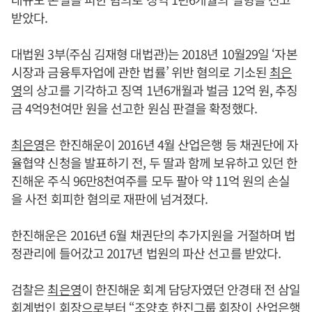
받았다.
대법원 3부(주심 김재형 대법관)는 2018년 10월29일 ‘자본
시장과 금융투자업에 관한 법률’ 위반 혐의로 기소된
최은
영
의 상고를 기각하고 징역 1년6개월과 벌금 12억 원, 추징
금 4억9천여만 원을 선고한 원심 판결을 확정했다.
최은영
은 한진해운이 2016년 4월 산업은행 등 채권단에 자
율협약 신청을 발표하기 전, 두 딸과 함께 보유하고 있던 한
진해운 주식 96만8천여주를 모두 팔아 약 11억 원의 손실
을 사전 회피한 혐의로 재판에 넘겨졌다.
한진해운은 2016년 6월 채권단의 추가지원을 거절하며 법
정관리에 들어갔고 2017년 법원의 파산 선고를 받았다.
검찰은
최은영
이 한진해운 회계 담당자였던 안경태 전 삼일
회계법인 회장으로부터 “
조양호
한진그룹 회장이 산업은행