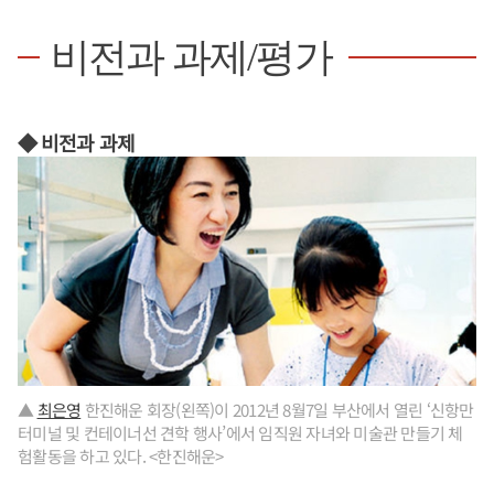
비전과 과제/평가
◆ 비전과 과제
▲
최은영
한진해운 회장(왼쪽)이 2012년 8월7일 부산에서 열린 ‘신항만
터미널 및 컨테이너선 견학 행사’에서 임직원 자녀와 미술관 만들기 체
험활동을 하고 있다. <한진해운>