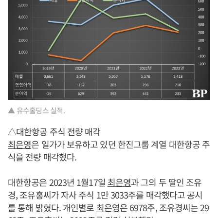
▲ 유수홀딩스 실적.
△대한항공 주식 전량 매각
최은영
은 일가가 보유하고 있던 한진그룹 계열 대한항공 주
식을 전량 매각했다.
대한항공은 2023년 1월17일
최은영
과 그의 두 딸인 조유
경, 조유홍씨가 자사 주식 1만 3033주를 매각했다고 공시
를 통해 밝혔다. 개인별로
최은영
은 6978주, 조유경씨는 29