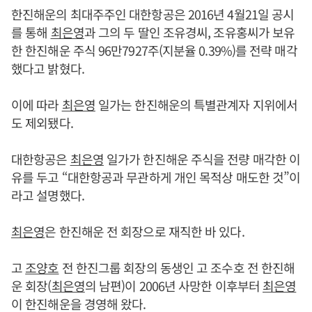
한진해운의 최대주주인 대한항공은 2016년 4월21일 공시
를 통해
최은영
과 그의 두 딸인 조유경씨, 조유홍씨가 보유
한 한진해운 주식 96만7927주(지분율 0.39%)를 전략 매각
했다고 밝혔다.
이에 따라
최은영
일가는 한진해운의 특별관계자 지위에서
도 제외됐다.
대한항공은
최은영
일가가 한진해운 주식을 전량 매각한 이
유를 두고 “대한항공과 무관하게 개인 목적상 매도한 것”이
라고 설명했다.
최은영
은 한진해운 전 회장으로 재직한 바 있다.
고
조양호
전 한진그룹 회장의 동생인 고 조수호 전 한진해
운 회장(
최은영
의 남편)이 2006년 사망한 이후부터
최은영
이 한진해운을 경영해 왔다.