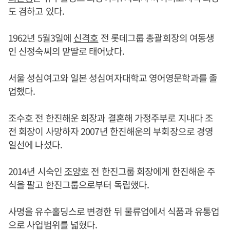
도 겸하고 있다.
1962년 5월3일에
신격호
전 롯데그룹 총괄회장의 여동생
인 신정숙씨의 맏딸로 태어났다.
서울 성심여고와 일본 성심여자대학교 영어영문학과를 졸
업했다.
조수호 전 한진해운 회장과 결혼해 가정주부로 지내다 조
전 회장이 사망하자 2007년 한진해운의 부회장으로 경영
일선에 나섰다.
2014년 시숙인
조양호
전 한진그룹 회장에게 한진해운 주
식을 팔고 한진그룹으로부터 독립했다.
사명을 유수홀딩스로 변경한 뒤 물류업에서 식품과 유통업
으로 사업범위를 넓혔다.