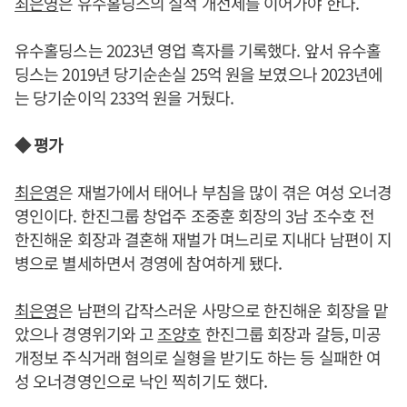
최은영
은 유수홀딩스의 실적 개선세를 이어가야 한다.
유수홀딩스는 2023년 영업 흑자를 기록했다. 앞서 유수홀
딩스는 2019년 당기순손실 25억 원을 보였으나 2023년에
는 당기순이익 233억 원을 거뒀다.
◆ 평가
최은영
은 재벌가에서 태어나 부침을 많이 겪은 여성 오너경
영인이다. 한진그룹 창업주 조중훈 회장의 3남 조수호 전
한진해운 회장과 결혼해 재벌가 며느리로 지내다 남편이 지
병으로 별세하면서 경영에 참여하게 됐다.
최은영
은 남편의 갑작스러운 사망으로 한진해운 회장을 맡
았으나 경영위기와 고
조양호
한진그룹 회장과 갈등, 미공
개정보 주식거래 혐의로 실형을 받기도 하는 등 실패한 여
성 오너경영인으로 낙인 찍히기도 했다.