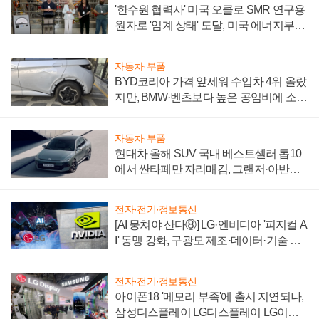
'한수원 협력사' 미국 오클로 SMR 연구용
원자로 '임계 상태' 도달, 미국 에너지부
"중요한 이정표"
자동차·부품
BYD코리아 가격 앞세워 수입차 4위 올랐
지만, BMW·벤츠보다 높은 공임비에 소비
자 불만 폭발
자동차·부품
현대차 올해 SUV 국내 베스트셀러 톱10
에서 싼타페만 자리매김, 그랜저·아반떼
'세단 쌍끌이'로 내수 방어
전자·전기·정보통신
[AI 뭉쳐야 산다⑧] LG·엔비디아 '피지컬 A
I' 동맹 강화, 구광모 제조·데이터·기술 결
집해 종합 로보틱스 기업으로
전자·전기·정보통신
아이폰18 '메모리 부족'에 출시 지연되나,
삼성디스플레이 LG디스플레이 LG이노