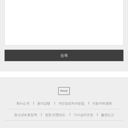
PC버전
회사소개
윤리강령
개인정보처리방침
이용자위원회
청소년보호정책
정정·반론보도
기사심의규정
불편신고