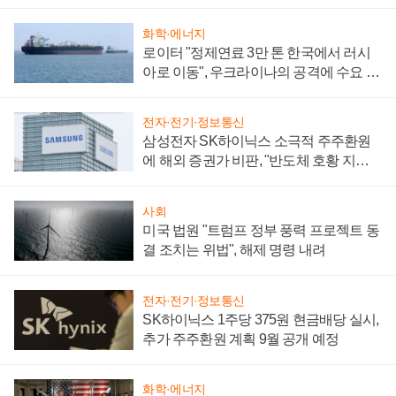
화학·에너지
로이터 "정제연료 3만 톤 한국에서 러시
아로 이동", 우크라이나의 공격에 수요 늘
어
전자·전기·정보통신
삼성전자 SK하이닉스 소극적 주주환원
에 해외 증권가 비판, "반도체 호황 지속
성 의문"
사회
미국 법원 "트럼프 정부 풍력 프로젝트 동
결 조치는 위법", 해제 명령 내려
전자·전기·정보통신
SK하이닉스 1주당 375원 현금배당 실시,
추가 주주환원 계획 9월 공개 예정
화학·에너지