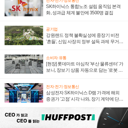
전자·전기·정보통신
SK하이닉스 통합노조 설립 움직임 본격
화, 성과급 체계 불만에 3500명 결집
공기업
강원랜드 정책 불확실성에 중장기 비전
'흔들', 신임 사장의 정부 설득 과제 무거워
져
소비자·유통
[현장] 롯데마트 야심작 '부산 물류센터' 가
보니, 장보기 상품 자동으로 담는 '로봇 40
0대' 장관
전자·전기·정보통신
삼성전자 SK하이닉스 D램 가격에 해외
증권가 '고점' 시각 나와, 장기 계약에 단점
부각