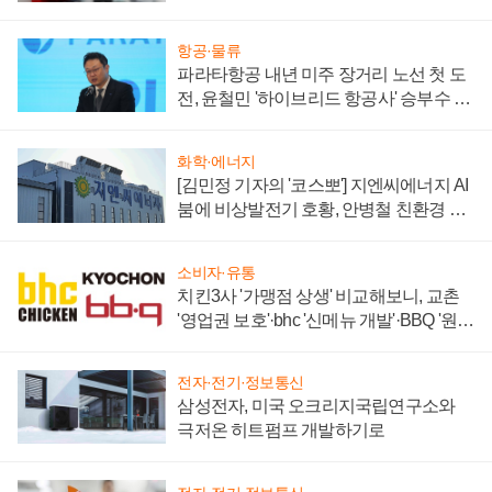
주목
항공·물류
파라타항공 내년 미주 장거리 노선 첫 도
전, 윤철민 '하이브리드 항공사' 승부수 통
할까
화학·에너지
[김민정 기자의 '코스뽀'] 지엔씨에너지 AI
붐에 비상발전기 호황, 안병철 친환경 에
너지 발전전문기업 향한다
소비자·유통
치킨3사 '가맹점 상생' 비교해보니, 교촌
'영업권 보호'·bhc '신메뉴 개발'·BBQ '원가
부담'
전자·전기·정보통신
삼성전자, 미국 오크리지국립연구소와
극저온 히트펌프 개발하기로