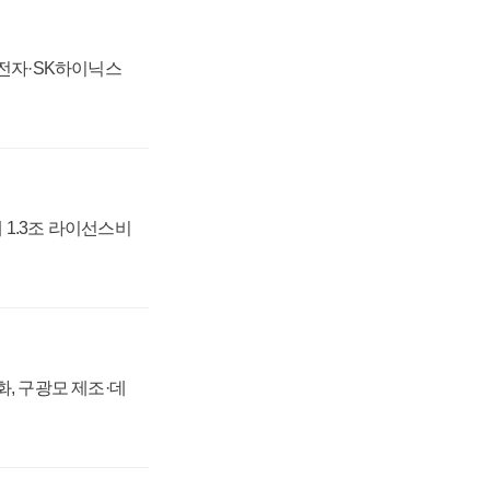
성전자·SK하이닉스
 1.3조 라이선스비
강화, 구광모 제조·데