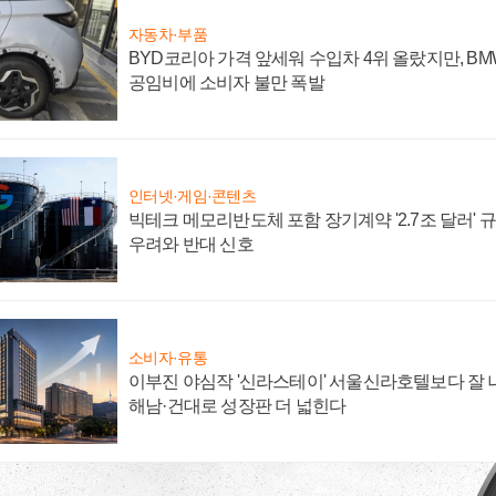
자동차·부품
BYD코리아 가격 앞세워 수입차 4위 올랐지만, B
공임비에 소비자 불만 폭발
인터넷·게임·콘텐츠
빅테크 메모리반도체 포함 장기계약 '2.7조 달러' 규모
우려와 반대 신호
소비자·유통
이부진 야심작 '신라스테이' 서울신라호텔보다 잘 나
해남·건대로 성장판 더 넓힌다