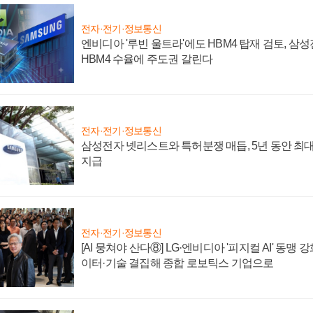
전자·전기·정보통신
엔비디아 '루빈 울트라'에도 HBM4 탑재 검토, 삼
HBM4 수율에 주도권 갈린다
전자·전기·정보통신
삼성전자 넷리스트와 특허분쟁 매듭, 5년 동안 최대
지급
전자·전기·정보통신
[AI 뭉쳐야 산다⑧] LG·엔비디아 '피지컬 AI' 동맹 
이터·기술 결집해 종합 로보틱스 기업으로