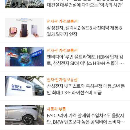
대건설·대우건설에 다가오는 '약속의 시간'
전자·전기·정보통신
삼성전자, 갤럭시Z 폴드8 사전예약 개통 8
월31일까지 연장
전자·전기·정보통신
엔비디아 '루빈 울트라'에도 HBM4 탑재 검
토, 삼성전자·SK하이닉스 HBM4 수율에 주
도권 갈린다
전자·전기·정보통신
삼성전자 넷리스트와 특허분쟁 매듭, 5년 동
안 최대 1.3조 라이선스비 지급
자동차·부품
BYD코리아 가격 앞세워 수입차 4위 올랐지
만, BMW·벤츠보다 높은 공임비에 소비자
불만 폭발