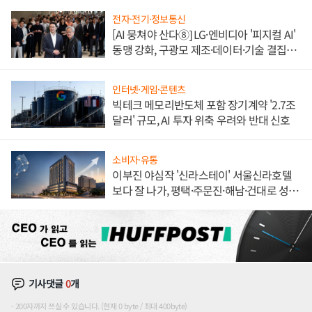
전자·전기·정보통신
[AI 뭉쳐야 산다⑧] LG·엔비디아 '피지컬 AI'
동맹 강화, 구광모 제조·데이터·기술 결집
해 종합 로보틱스 기업으로
인터넷·게임·콘텐츠
빅테크 메모리반도체 포함 장기계약 '2.7조
달러' 규모, AI 투자 위축 우려와 반대 신호
소비자·유통
이부진 야심작 '신라스테이' 서울신라호텔
보다 잘 나가, 평택·주문진·해남·건대로 성
장판 더 넓힌다
기사댓글
0
개
200자까지 쓰실 수 있습니다. (현재 0 byte / 최대 400byte)