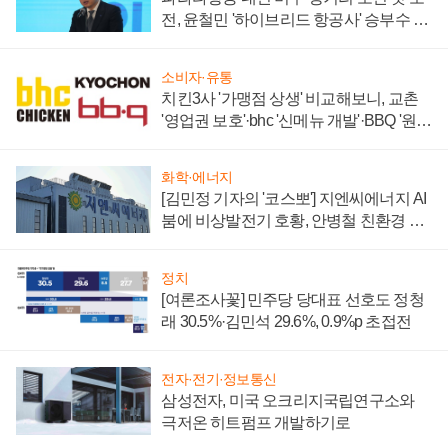
전, 윤철민 '하이브리드 항공사' 승부수 통
할까
소비자·유통
치킨3사 '가맹점 상생' 비교해보니, 교촌
'영업권 보호'·bhc '신메뉴 개발'·BBQ '원가
부담'
화학·에너지
[김민정 기자의 '코스뽀'] 지엔씨에너지 AI
붐에 비상발전기 호황, 안병철 친환경 에
너지 발전전문기업 향한다
정치
[여론조사꽃] 민주당 당대표 선호도 정청
래 30.5%·김민석 29.6%, 0.9%p 초접전
전자·전기·정보통신
삼성전자, 미국 오크리지국립연구소와
극저온 히트펌프 개발하기로