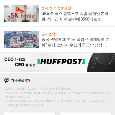
전자·전기·정보통신
SK하이닉스 통합노조 설립 움직임 본격
화, 성과급 체계 불만에 3500명 결집
경제정책
중국 관영매체 "한국 폭염은 경제협력 기
회" 주장, 소비자 수요와 공급망 장점 강
조
기사댓글
0
개
200자까지 쓰실 수 있습니다. (현재 0 byte / 최대 400byte)
저작권 등 다른 사람의 권리를 침해하거나 명예를 훼손하는 댓글은 관련 법률에 의해 제재
를 받을 수 있습니다.
타인에게 불쾌감을 주는 욕설 등 비하하는 단어가 내용에 포함되거나 인신공격성 글은 관
리자의 판단에 의해 삭제 합니다.