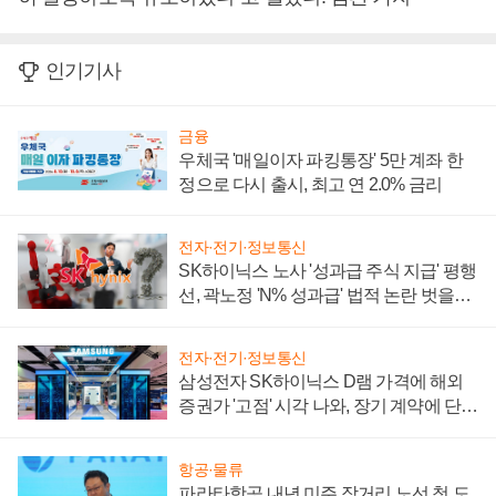
인기기사
금융
우체국 '매일이자 파킹통장' 5만 계좌 한
정으로 다시 출시, 최고 연 2.0% 금리
전자·전기·정보통신
SK하이닉스 노사 '성과급 주식 지급' 평행
선, 곽노정 'N% 성과급' 법적 논란 벗을지
주목
전자·전기·정보통신
삼성전자 SK하이닉스 D램 가격에 해외
증권가 '고점' 시각 나와, 장기 계약에 단점
부각
항공·물류
파라타항공 내년 미주 장거리 노선 첫 도