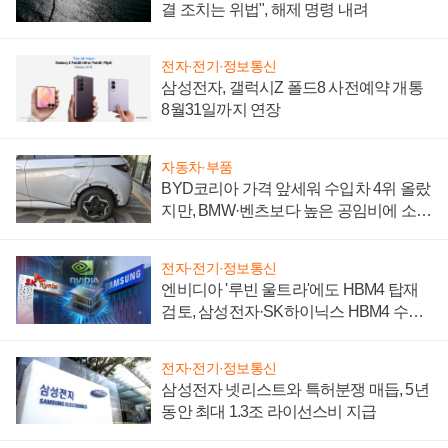
결 조치는 위법", 해제 명령 내려
전자·전기·정보통신
삼성전자, 갤럭시Z 폴드8 사전예약 개통
8월31일까지 연장
자동차·부품
BYD코리아 가격 앞세워 수입차 4위 올랐
지만, BMW·벤츠보다 높은 공임비에 소비
자 불만 폭발
전자·전기·정보통신
엔비디아 '루빈 울트라'에도 HBM4 탑재
검토, 삼성전자·SK하이닉스 HBM4 수율
에 주도권 갈린다
전자·전기·정보통신
삼성전자 넷리스트와 특허분쟁 매듭, 5년
동안 최대 1.3조 라이선스비 지급