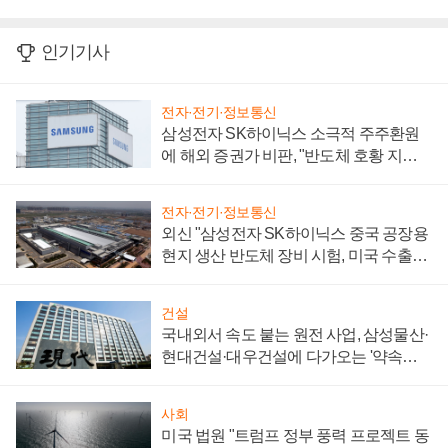
인기기사
전자·전기·정보통신
삼성전자 SK하이닉스 소극적 주주환원
에 해외 증권가 비판, "반도체 호황 지속
성 의문"
전자·전기·정보통신
외신 "삼성전자 SK하이닉스 중국 공장용
현지 생산 반도체 장비 시험, 미국 수출통
제 대비"
건설
국내외서 속도 붙는 원전 사업, 삼성물산·
현대건설·대우건설에 다가오는 '약속의
시간'
사회
미국 법원 "트럼프 정부 풍력 프로젝트 동