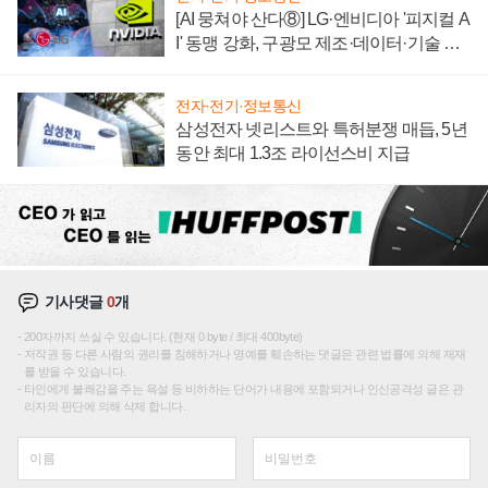
[AI 뭉쳐야 산다⑧] LG·엔비디아 '피지컬 A
I' 동맹 강화, 구광모 제조·데이터·기술 결
집해 종합 로보틱스 기업으로
전자·전기·정보통신
삼성전자 넷리스트와 특허분쟁 매듭, 5년
동안 최대 1.3조 라이선스비 지급
기사댓글
0
개
200자까지 쓰실 수 있습니다. (현재 0 byte / 최대 400byte)
저작권 등 다른 사람의 권리를 침해하거나 명예를 훼손하는 댓글은 관련 법률에 의해 제재
를 받을 수 있습니다.
타인에게 불쾌감을 주는 욕설 등 비하하는 단어가 내용에 포함되거나 인신공격성 글은 관
리자의 판단에 의해 삭제 합니다.