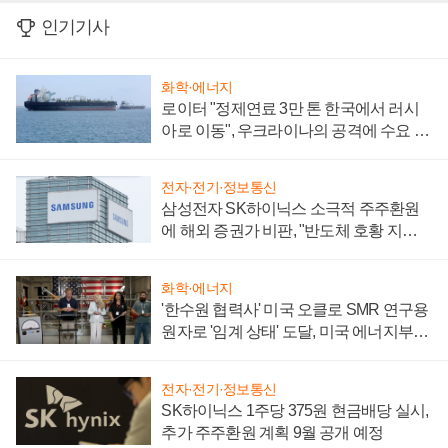
인기기사
화학·에너지
로이터 "정제연료 3만 톤 한국에서 러시
아로 이동", 우크라이나의 공격에 수요 늘
어
전자·전기·정보통신
삼성전자 SK하이닉스 소극적 주주환원
에 해외 증권가 비판, "반도체 호황 지속
성 의문"
화학·에너지
'한수원 협력사' 미국 오클로 SMR 연구용
원자로 '임계 상태' 도달, 미국 에너지부
"중요한 이정표"
전자·전기·정보통신
SK하이닉스 1주당 375원 현금배당 실시,
추가 주주환원 계획 9월 공개 예정