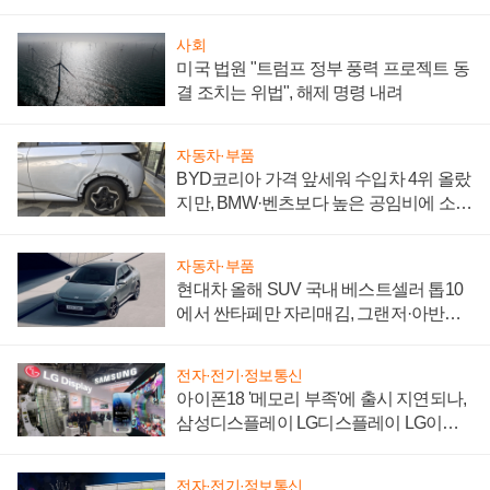
사회
미국 법원 "트럼프 정부 풍력 프로젝트 동
결 조치는 위법", 해제 명령 내려
자동차·부품
BYD코리아 가격 앞세워 수입차 4위 올랐
지만, BMW·벤츠보다 높은 공임비에 소비
자 불만 폭발
자동차·부품
현대차 올해 SUV 국내 베스트셀러 톱10
에서 싼타페만 자리매김, 그랜저·아반떼
'세단 쌍끌이'로 내수 방어
전자·전기·정보통신
아이폰18 '메모리 부족'에 출시 지연되나,
삼성디스플레이 LG디스플레이 LG이노
텍 '탈애플' 수익 다각화 속도
전자·전기·정보통신