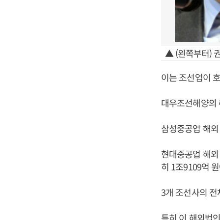
▲ (왼쪽부터)
이는 조선업이 호황
대우조선해양의 해
삼성중공업 해외 
현대중공업 해외 종
히 1조9109억 
3개 조선사의 전
특히 이 해외법인