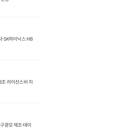
자·SK하이닉스 HB
.3조 라이선스비 지
화, 구광모 제조·데이