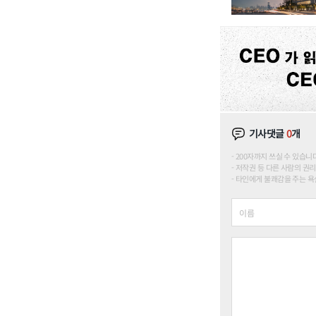
기사댓글
0
개
200자까지 쓰실 수 있습니다. (
저작권 등 다른 사람의 권리
타인에게 불쾌감을 주는 욕설