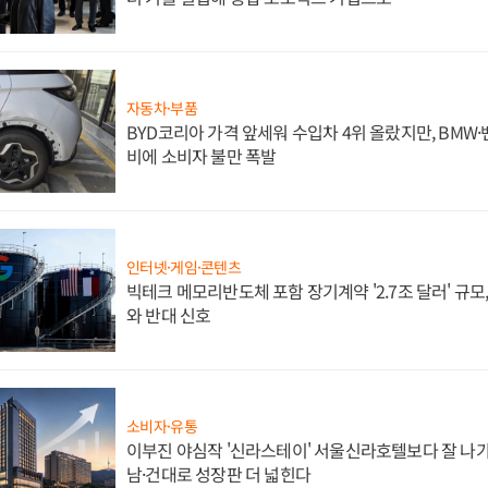
자동차·부품
BYD코리아 가격 앞세워 수입차 4위 올랐지만, BMW
비에 소비자 불만 폭발
인터넷·게임·콘텐츠
빅테크 메모리반도체 포함 장기계약 '2.7조 달러' 규모,
와 반대 신호
소비자·유통
이부진 야심작 '신라스테이' 서울신라호텔보다 잘 나가
남·건대로 성장판 더 넓힌다