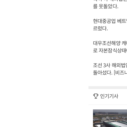
를 웃돌았다.
현대중공업 베트남
르렀다.
대우조선해양 캐나
로 자본잠식상태
조선 3사 해외법인
돌아섰다. [비즈
인기기사