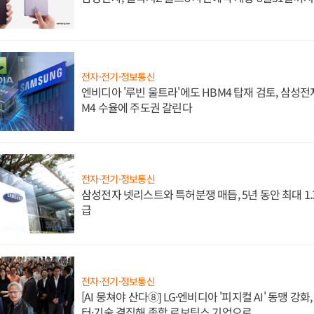
전자·전기·정보통신
엔비디아 '루빈 울트라'에도 HBM4 탑재 검토, 삼성전
M4 수율에 주도권 갈린다
전자·전기·정보통신
삼성전자 넷리스트와 특허분쟁 매듭, 5년 동안 최대 1
급
전자·전기·정보통신
[AI 뭉쳐야 산다⑧] LG·엔비디아 '피지컬 AI' 동맹 강
터·기술 결집해 종합 로보틱스 기업으로