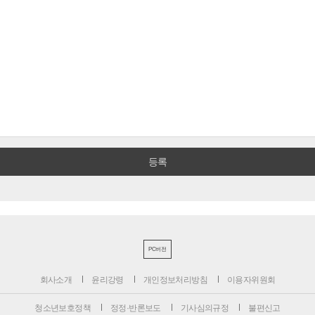
PC버전
회사소개
윤리강령
개인정보처리방침
이용자위원회
청소년보호정책
정정·반론보도
기사심의규정
불편신고