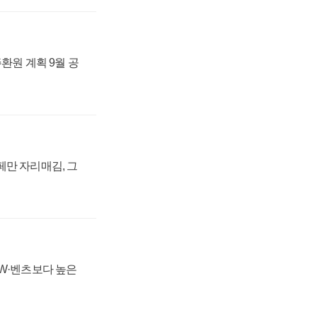
주환원 계획 9월 공
페만 자리매김, 그
MW·벤츠보다 높은