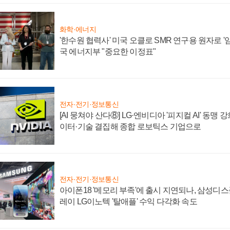
화학·에너지
'한수원 협력사' 미국 오클로 SMR 연구용 원자로 '임
국 에너지부 "중요한 이정표"
전자·전기·정보통신
[AI 뭉쳐야 산다⑧] LG·엔비디아 '피지컬 AI' 동맹 
이터·기술 결집해 종합 로보틱스 기업으로
전자·전기·정보통신
아이폰18 '메모리 부족'에 출시 지연되나, 삼성디
레이 LG이노텍 '탈애플' 수익 다각화 속도