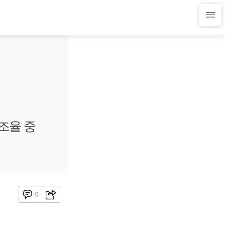
조율 중
0