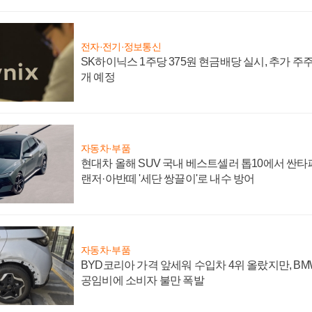
전자·전기·정보통신
SK하이닉스 1주당 375원 현금배당 실시, 추가 주
개 예정
자동차·부품
현대차 올해 SUV 국내 베스트셀러 톱10에서 싼타
랜저·아반떼 '세단 쌍끌이'로 내수 방어
자동차·부품
BYD코리아 가격 앞세워 수입차 4위 올랐지만, B
공임비에 소비자 불만 폭발