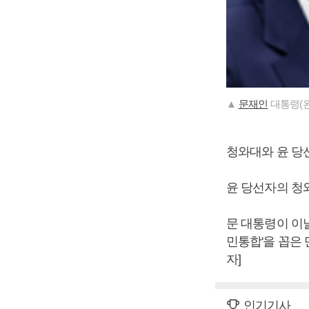
▲
문재인
대통령(왼
청와대와 윤 당선
윤 당선자의 청와
문 대통령이 이
민통합'을 꼽은
자]
인기기사