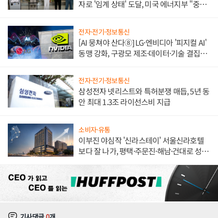
자로 '임계 상태' 도달, 미국 에너지부 "중요
한 이정표"
전자·전기·정보통신
[AI 뭉쳐야 산다⑧] LG·엔비디아 '피지컬 AI'
동맹 강화, 구광모 제조·데이터·기술 결집
해 종합 로보틱스 기업으로
전자·전기·정보통신
삼성전자 넷리스트와 특허분쟁 매듭, 5년 동
안 최대 1.3조 라이선스비 지급
소비자·유통
이부진 야심작 '신라스테이' 서울신라호텔
보다 잘 나가, 평택·주문진·해남·건대로 성
장판 더 넓힌다
기사댓글
0
개