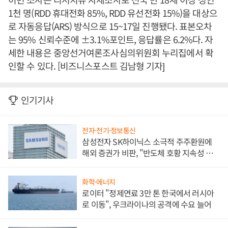
1천 명(RDD 휴대전화 85%, RDD 유선전화 15%)을 대상으
로 자동응답(ARS) 방식으로 15~17일 진행됐다. 표본오차
는 95% 신뢰수준에 ±3.1%포인트, 응답률은 6.2%다. 자
세한 내용은 중앙선거여론조사심의위원회 누리집에서 확
인할 수 있다. [비즈니스포스트 김남형 기자]
인기기사
전자·전기·정보통신
삼성전자 SK하이닉스 소극적 주주환원에
해외 증권가 비판, "반도체 호황 지속성 의
문"
화학·에너지
로이터 "정제연료 3만 톤 한국에서 러시아
로 이동", 우크라이나의 공격에 수요 늘어