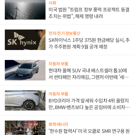
사회
미국 법원 "트럼프 정부 풍력 프로젝트 동결
조치는 위법", 해제 명령 내려
전자·전기·정보통신
SK하이닉스 1주당 375원 현금배당 실시, 추
가 주주환원 계획 9월 공개 예정
자동차·부품
현대차 올해 SUV 국내 베스트셀러 톱10에
서 싼타페만 자리매김, 그랜저·아반떼 '세단
쌍끌이'로 내수 방어
자동차·부품
BYD코리아 가격 앞세워 수입차 4위 올랐지
만, BMW·벤츠보다 높은 공임비에 소비자
불만 폭발
화학·에너지
'한수원 협력사' 미국 오클로 SMR 연구용 원