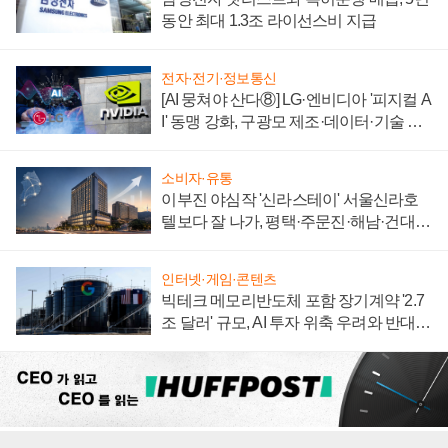
동안 최대 1.3조 라이선스비 지급
전자·전기·정보통신
[AI 뭉쳐야 산다⑧] LG·엔비디아 '피지컬 A
I' 동맹 강화, 구광모 제조·데이터·기술 결
집해 종합 로보틱스 기업으로
소비자·유통
이부진 야심작 '신라스테이' 서울신라호
텔보다 잘 나가, 평택·주문진·해남·건대로
성장판 더 넓힌다
인터넷·게임·콘텐츠
빅테크 메모리반도체 포함 장기계약 '2.7
조 달러' 규모, AI 투자 위축 우려와 반대
신호