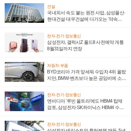
건설
국내외서 속도 붙는 원전 사업, 삼성물산·
현대건설·대우건설에 다가오는 '약속의
시간'
전자·전기·정보통신
삼성전자, 갤럭시Z 폴드8 사전예약 개통
8월31일까지 연장
자동차·부품
BYD코리아 가격 앞세워 수입차 4위 올랐
지만, BMW·벤츠보다 높은 공임비에 소비
자 불만 폭발
전자·전기·정보통신
엔비디아 '루빈 울트라'에도 HBM4 탑재
검토, 삼성전자·SK하이닉스 HBM4 수율
에 주도권 갈린다
전자·전기·정보통신
삼성전자 넷리스트와 특허분쟁 매듭, 5년