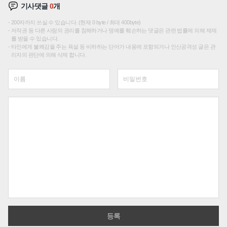
기사댓글
0
개
200자까지 쓰실 수 있습니다. (현재 0 byte / 최대 400byte)
저작권 등 다른 사람의 권리를 침해하거나 명예를 훼손하는 댓글은 관련 법률에 의해 제재
를 받을 수 있습니다.
타인에게 불쾌감을 주는 욕설 등 비하하는 단어가 내용에 포함되거나 인신공격성 글은 관
리자의 판단에 의해 삭제 합니다.