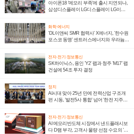
아이폰18 '메모리 부족'에 출시 지연되나,
삼성디스플레이 LG디스플레이 LG이노
텍 '탈애플' 수익 다각화 속도
화학·에너지
'DL이앤씨 SMR 협력사' X에너지, '한수원
포스코 동맹' 센트러스에너지와 우라늄
계약 체결
전자·전기·정보통신
SK하이닉스, 용인 'Y2' 팹과 청주 'M17' 팹
건설에 54조 투자 결정
정치
AI시대 맞아 25년 만에 전력산업 구조개
편 시동, '발전5사 통합' 넘어 '한전 지주사'
재편론도
전자·전기·정보통신
AI 메모리반도체 시장에서 낸드플래시보
다 D램 부각, 고객사 물량 선점 수요의 '우