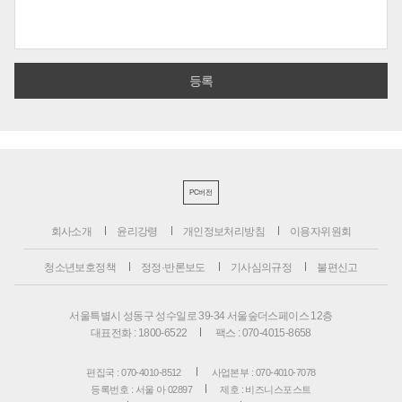
PC버전
회사소개
윤리강령
개인정보처리방침
이용자위원회
청소년보호정책
정정·반론보도
기사심의규정
불편신고
서울특별시 성동구 성수일로 39-34 서울숲더스페이스 12층
대표전화 : 1800-6522
팩스 : 070-4015-8658
편집국 : 070-4010-8512
사업본부 : 070-4010-7078
등록번호 : 서울 아 02897
제호 : 비즈니스포스트