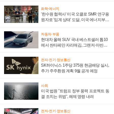
화학·에너지
'한수원 협력사' 미국 오클로 SMR 연구용
원자로 '임계 상태' 도달, 미국 에너지부
"중요한 이정표"
자동차·부품
현대차 올해 SUV 국내 베스트셀러 톱10
에서 싼타페만 자리매김, 그랜저·아반떼
'세단 쌍끌이'로 내수 방어
전자·전기·정보통신
SK하이닉스 1주당 375원 현금배당 실시,
추가 주주환원 계획 9월 공개 예정
사회
미국 법원 "트럼프 정부 풍력 프로젝트 동
결 조치는 위법", 해제 명령 내려
전자·전기·정보통신