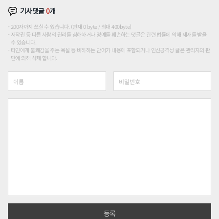
기사댓글
0
개
200자까지 쓰실 수 있습니다. (현재 0 byte / 최대 400byte)
저작권 등 다른 사람의 권리를 침해하거나 명예를 훼손하는 댓글은 관련 법률에 의해 제재를 받을
수 있습니다.
타인에게 불쾌감을 주는 욕설 등 비하하는 단어가 내용에 포함되거나 인신공격성 글은 관리자의 판
단에 의해 삭제 합니다.