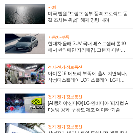
사회
미국 법원 "트럼프 정부 풍력 프로젝트 동
결 조치는 위법", 해제 명령 내려
자동차·부품
현대차 올해 SUV 국내 베스트셀러 톱10
에서 싼타페만 자리매김, 그랜저·아반떼
'세단 쌍끌이'로 내수 방어
전자·전기·정보통신
아이폰18 '메모리 부족'에 출시 지연되나,
삼성디스플레이 LG디스플레이 LG이노
텍 '탈애플' 수익 다각화 속도
전자·전기·정보통신
[AI 뭉쳐야 산다⑧] LG·엔비디아 '피지컬 A
I' 동맹 강화, 구광모 제조·데이터·기술 결
집해 종합 로보틱스 기업으로
전자·전기·정보통신