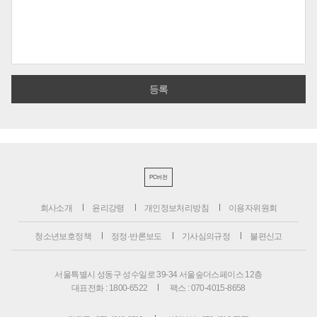
PC버전
회사소개
윤리강령
개인정보처리방침
이용자위원회
청소년보호정책
정정·반론보도
기사심의규정
불편신고
서울특별시 성동구 성수일로 39-34 서울숲더스페이스 12층
대표전화 : 1800-6522
팩스 : 070-4015-8658