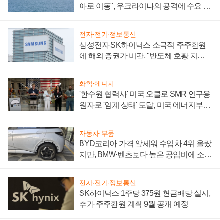
아로 이동", 우크라이나의 공격에 수요 늘
어
전자·전기·정보통신
삼성전자 SK하이닉스 소극적 주주환원
에 해외 증권가 비판, "반도체 호황 지속
성 의문"
화학·에너지
'한수원 협력사' 미국 오클로 SMR 연구용
원자로 '임계 상태' 도달, 미국 에너지부
"중요한 이정표"
자동차·부품
BYD코리아 가격 앞세워 수입차 4위 올랐
지만, BMW·벤츠보다 높은 공임비에 소비
자 불만 폭발
전자·전기·정보통신
SK하이닉스 1주당 375원 현금배당 실시,
추가 주주환원 계획 9월 공개 예정