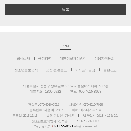
PC버전
회사소개
윤리강령
개인정보처리방침
이용자위원회
청소년보호정책
정정·반론보도
기사심의규정
불편신고
서울특별시 성동구 성수일로 39-34 서울숲더스페이스 12층
대표전화 : 1800-6522
팩스 : 070-4015-8658
편집국 : 070-4010-8512
사업본부 : 070-4010-7078
등록번호 : 서울 아 02897
제호 : 비즈니스포스트
등록일: 2013.11.13
발행·편집인 : 강석운
발행일자: 2013년 12월 2일
청소년보호책임자 : 강석운
ISSN : 2636-171X
Copyright ⓒ
B
USINESSPOST
. All rights reserved.