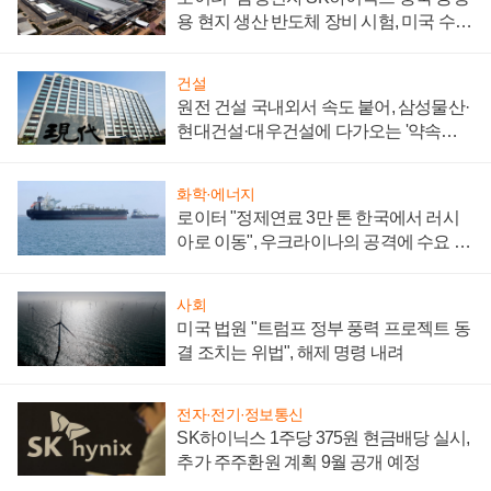
용 현지 생산 반도체 장비 시험, 미국 수출
통제 대비"
건설
원전 건설 국내외서 속도 붙어, 삼성물산·
현대건설·대우건설에 다가오는 '약속의
시간'
화학·에너지
로이터 "정제연료 3만 톤 한국에서 러시
아로 이동", 우크라이나의 공격에 수요 늘
어
사회
미국 법원 "트럼프 정부 풍력 프로젝트 동
결 조치는 위법", 해제 명령 내려
전자·전기·정보통신
SK하이닉스 1주당 375원 현금배당 실시,
추가 주주환원 계획 9월 공개 예정