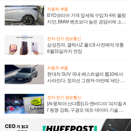
자동차·부품
BYD코리아 가격 앞세워 수입차 4위 올랐
지만, BMW·벤츠보다 높은 공임비에 소비
자 불만 폭발
전자·전기·정보통신
삼성전자, 갤럭시Z 폴드8 사전예약 개통
8월31일까지 연장
자동차·부품
현대차 SUV 국내 베스트셀러 톱10에서
사라진다, 정의선 그랜저·아반떼 '세단 쌍
끌이'로 내수 방어
전자·전기·정보통신
[AI 뭉쳐야 산다⑧] LG·엔비디아 '피지컬 A
I' 동맹 강화, 구광모 제조·데이터·기술 결
집해 종합 로보틱스 기업으로