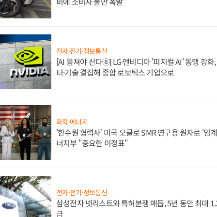
비에 소비자 불만 폭발
전자·전기·정보통신
[AI 뭉쳐야 산다⑧] LG·엔비디아 '피지컬 AI' 동맹 강
터·기술 결집해 종합 로보틱스 기업으로
화학·에너지
'한수원 협력사' 미국 오클로 SMR 연구용 원자로 '임계 
너지부 "중요한 이정표"
전자·전기·정보통신
삼성전자 넷리스트와 특허분쟁 매듭, 5년 동안 최대 1
급