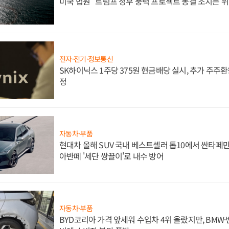
미국 법원 "트럼프 정부 풍력 프로젝트 동결 조치는 위
전자·전기·정보통신
SK하이닉스 1주당 375원 현금배당 실시, 추가 주주환
정
자동차·부품
현대차 올해 SUV 국내 베스트셀러 톱10에서 싼타페만
아반떼 '세단 쌍끌이'로 내수 방어
자동차·부품
BYD코리아 가격 앞세워 수입차 4위 올랐지만, BMW