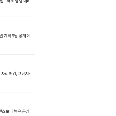
법", 해제 명령 내려
원 계획 9월 공개 예
 자리매김, 그랜저·
·벤츠보다 높은 공임