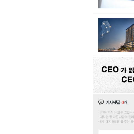
기사댓글
0
개
200자까지 쓰실 수 있습니다. (
저작권 등 다른 사람의 권리
타인에게 불쾌감을 주는 욕설