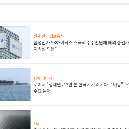
전자·전기·정보통신
삼성전자 SK하이닉스 소극적 주주환원에 해외 증권가 
지속성 의문"
화학·에너지
로이터 "정제연료 3만 톤 한국에서 러시아로 이동",
수요 늘어
사회