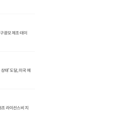
화, 구광모 제조·데이
상태' 도달, 미국 에
.3조 라이선스비 지