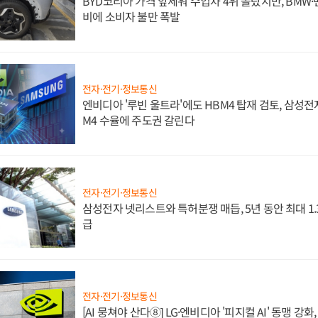
BYD코리아 가격 앞세워 수입차 4위 올랐지만, BMW
비에 소비자 불만 폭발
전자·전기·정보통신
엔비디아 '루빈 울트라'에도 HBM4 탑재 검토, 삼성전
M4 수율에 주도권 갈린다
전자·전기·정보통신
삼성전자 넷리스트와 특허분쟁 매듭, 5년 동안 최대 1
급
전자·전기·정보통신
[AI 뭉쳐야 산다⑧] LG·엔비디아 '피지컬 AI' 동맹 강