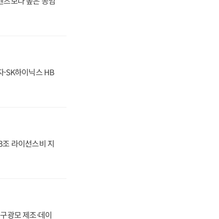
·벤츠보다 높은 공임
자·SK하이닉스 HB
.3조 라이선스비 지
화, 구광모 제조·데이