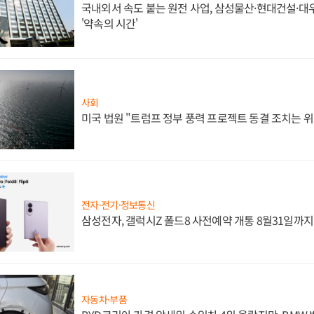
국내외서 속도 붙는 원전 사업, 삼성물산·현대건설·
'약속의 시간'
사회
미국 법원 "트럼프 정부 풍력 프로젝트 동결 조치는 위
전자·전기·정보통신
삼성전자, 갤럭시Z 폴드8 사전예약 개통 8월31일까
자동차·부품