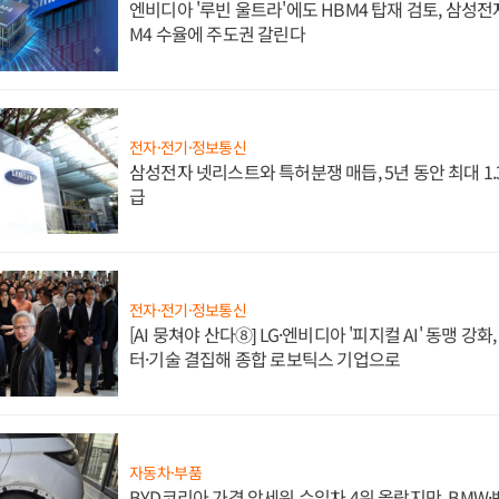
엔비디아 '루빈 울트라'에도 HBM4 탑재 검토, 삼성전
M4 수율에 주도권 갈린다
전자·전기·정보통신
삼성전자 넷리스트와 특허분쟁 매듭, 5년 동안 최대 1
급
전자·전기·정보통신
[AI 뭉쳐야 산다⑧] LG·엔비디아 '피지컬 AI' 동맹 강
터·기술 결집해 종합 로보틱스 기업으로
자동차·부품
BYD코리아 가격 앞세워 수입차 4위 올랐지만, BMW