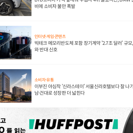
비에 소비자 불만 폭발
인터넷·게임·콘텐츠
빅테크 메모리반도체 포함 장기계약 '2.7조 달러' 규모,
와 반대 신호
소비자·유통
이부진 야심작 '신라스테이' 서울신라호텔보다 잘 나가
남·건대로 성장판 더 넓힌다