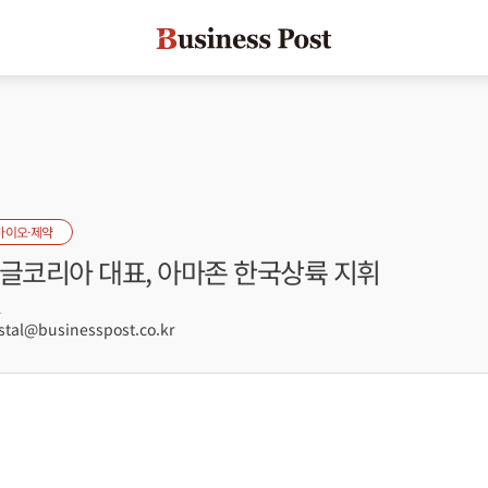
바이오·제약
구글코리아 대표, 아마존 한국상륙 지휘
1
tal@businesspost.co.kr