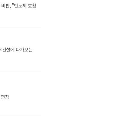
비판, "반도체 호황
대우건설에 다가오는
지 연장