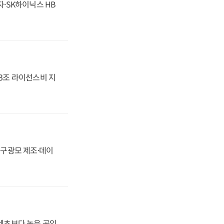
자·SK하이닉스 HB
.3조 라이선스비 지
화, 구광모 제조·데이
·벤츠보다 높은 공임