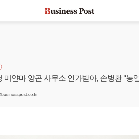
 미얀마 양곤 사무소 인가받아, 손병환 "농
sinesspost.co.kr