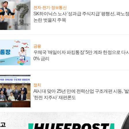
전자·전기·정보통신
SK하이닉스 노사 '성과급 주식지급' 평행선, 곽노정 
논란 벗을지 주목
금융
우체국 '매일이자 파킹통장' 5만 계좌 한정으로 다시 
0% 금리
정치
AI시대 맞아 25년 만에 전력산업 구조개편 시동, '
'한전 지주사' 재편론도