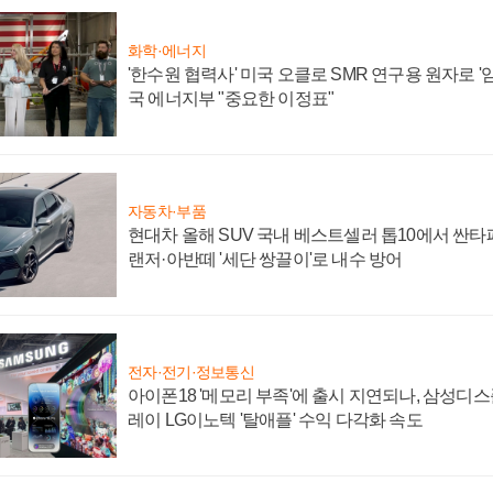
화학·에너지
'한수원 협력사' 미국 오클로 SMR 연구용 원자로 '임
국 에너지부 "중요한 이정표"
자동차·부품
현대차 올해 SUV 국내 베스트셀러 톱10에서 싼타
랜저·아반떼 '세단 쌍끌이'로 내수 방어
전자·전기·정보통신
아이폰18 '메모리 부족'에 출시 지연되나, 삼성디
레이 LG이노텍 '탈애플' 수익 다각화 속도