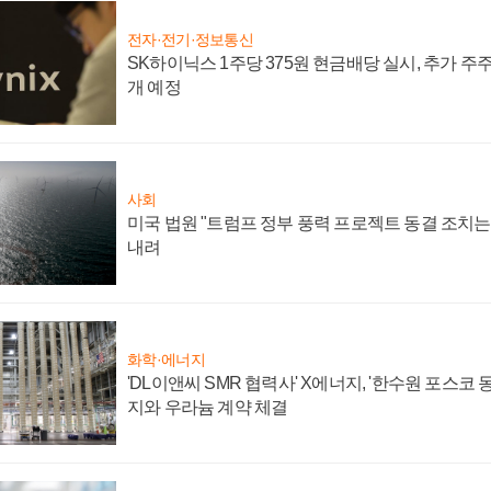
전자·전기·정보통신
SK하이닉스 1주당 375원 현금배당 실시, 추가 주
개 예정
사회
미국 법원 "트럼프 정부 풍력 프로젝트 동결 조치는 
내려
화학·에너지
'DL이앤씨 SMR 협력사' X에너지, '한수원 포스코
지와 우라늄 계약 체결