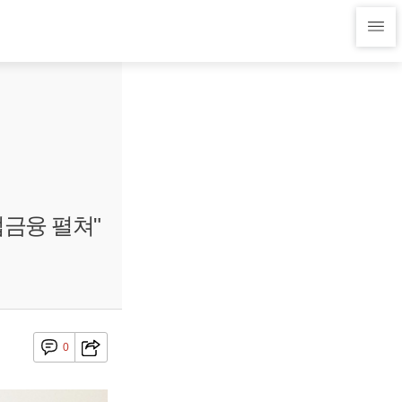
업금융 펼쳐"
0