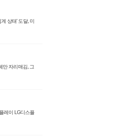
계 상태' 도달, 미
페만 자리매김, 그
스플레이 LG디스플