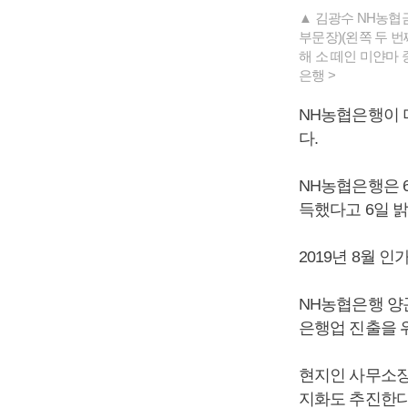
▲ 김광수 NH농협금
부문장)(왼쪽 두 번
해 소 떼인 미얀마 
은행 >
NH농협은행이 
다.
NH농협은행은 
득했다고 6일 
2019년 8월 
NH농협은행 양
은행업 진출을 
현지인 사무소장
지화도 추진한다