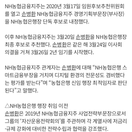
NH농협금융지주는 2020년 3월17일 임원후보추천위원회
를 열고
손병환
NH농협금융지주 경영기획부문장(부사장)
을 NH농협은행장 단독 후보로 내정했다.
이후 NH농협금융지주는 3월20일
손병환
을 NH농협은행장
최종 후보로 추천했다.
손병환
은 같은 해 3월24일 이사회
의결을 거쳐 3월26일 2년 임기를 시작했다.
NH농협금융지주 관계자는
손병환
에 대해 “NH농협은행 스
마트금융부장을 거치며 디지털 환경의 전문성도 겸비했다
는 평가를 받는다”며 “농협은행 신임 행장 최적임자로 판단
된다”고 말했다.
△NH농협은행 행장 취임 이전
손병환
은 2019년 NH농협금융지주 사업전략부문장으로서
그룹의 ‘자산운용전략회의’를 주관하며 각 계열사에 저금리
·규제 강화에 대비한 전략수립과 협력을 강조했다.