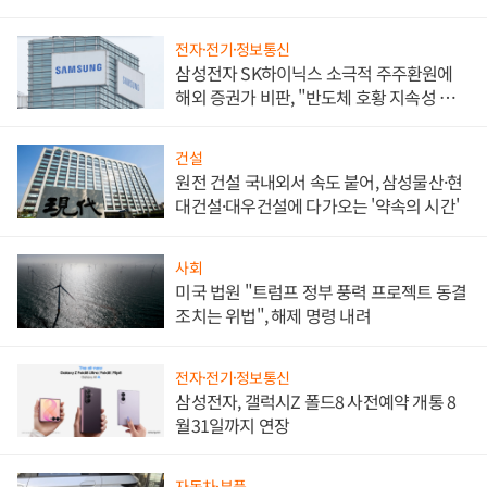
대비"
전자·전기·정보통신
삼성전자 SK하이닉스 소극적 주주환원에
해외 증권가 비판, "반도체 호황 지속성 의
문"
건설
원전 건설 국내외서 속도 붙어, 삼성물산·현
대건설·대우건설에 다가오는 '약속의 시간'
사회
미국 법원 "트럼프 정부 풍력 프로젝트 동결
조치는 위법", 해제 명령 내려
전자·전기·정보통신
삼성전자, 갤럭시Z 폴드8 사전예약 개통 8
월31일까지 연장
자동차·부품