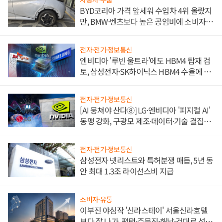
BYD코리아 가격 앞세워 수입차 4위 올랐지
만, BMW·벤츠보다 높은 공임비에 소비자
불만 폭발
전자·전기·정보통신
엔비디아 '루빈 울트라'에도 HBM4 탑재 검
토, 삼성전자·SK하이닉스 HBM4 수율에 주
도권 갈린다
전자·전기·정보통신
[AI 뭉쳐야 산다⑧] LG·엔비디아 '피지컬 AI'
동맹 강화, 구광모 제조·데이터·기술 결집
해 종합 로보틱스 기업으로
전자·전기·정보통신
삼성전자 넷리스트와 특허분쟁 매듭, 5년 동
안 최대 1.3조 라이선스비 지급
소비자·유통
이부진 야심작 '신라스테이' 서울신라호텔
보다 잘 나가, 평택·주문진·해남·건대로 성