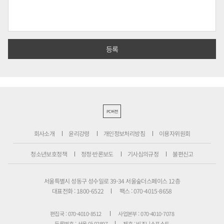
PC버전
회사소개
윤리강령
개인정보처리방침
이용자위원회
청소년보호정책
정정·반론보도
기사심의규정
불편신고
서울특별시 성동구 성수일로 39-34 서울숲더스페이스 12층
대표전화 : 1800-6522
팩스 : 070-4015-8658
편집국 : 070-4010-8512
사업본부 : 070-4010-7078
등록번호 : 서울 아 02897
제호 : 비즈니스포스트