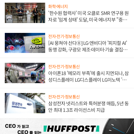
화학·에너지
'한수원 협력사' 미국 오클로 SMR 연구용 원
자로 '임계 상태' 도달, 미국 에너지부 "중요
한 이정표"
전자·전기·정보통신
[AI 뭉쳐야 산다⑧] LG·엔비디아 '피지컬 AI'
동맹 강화, 구광모 제조·데이터·기술 결집
해 종합 로보틱스 기업으로
전자·전기·정보통신
아이폰18 '메모리 부족'에 출시 지연되나, 삼
성디스플레이 LG디스플레이 LG이노텍 '탈
애플' 수익 다각화 속도
전자·전기·정보통신
삼성전자 넷리스트와 특허분쟁 매듭, 5년 동
안 최대 1.3조 라이선스비 지급