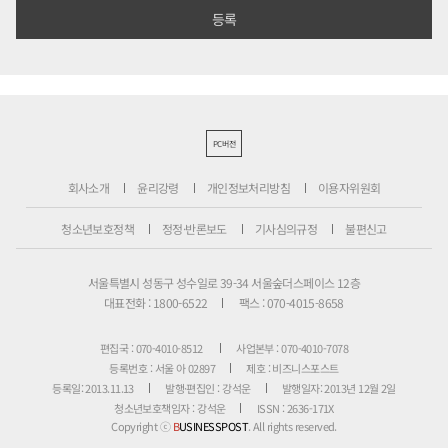
PC버전
회사소개
윤리강령
개인정보처리방침
이용자위원회
청소년보호정책
정정·반론보도
기사심의규정
불편신고
서울특별시 성동구 성수일로 39-34 서울숲더스페이스 12층
대표전화 : 1800-6522
팩스 : 070-4015-8658
편집국 : 070-4010-8512
사업본부 : 070-4010-7078
등록번호 : 서울 아 02897
제호 : 비즈니스포스트
등록일: 2013.11.13
발행·편집인 : 강석운
발행일자: 2013년 12월 2일
청소년보호책임자 : 강석운
ISSN : 2636-171X
Copyright ⓒ
B
USINESSPOST
. All rights reserved.