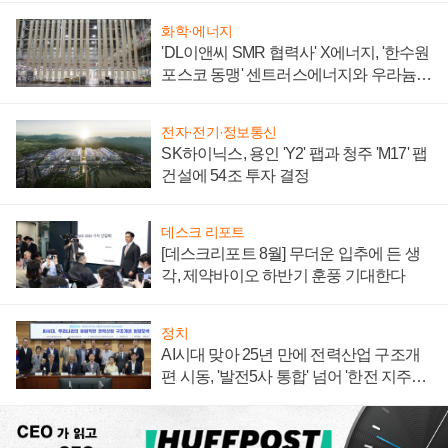
화학·에너지
'DL이앤씨 SMR 협력사' X에너지, '한수원
포스코 동맹' 센트러스에너지와 우라늄
계약 체결
전자·전기·정보통신
SK하이닉스, 용인 'Y2' 팹과 청주 'M17' 팹
건설에 54조 투자 결정
데스크 리포트
[데스크리포트 8월] 무더운 입추에 든 생
각, 제약바이오 하반기 훈풍 기대한다
정치
AI시대 맞아 25년 만에 전력산업 구조개
편 시동, '발전5사 통합' 넘어 '한전 지주사'
재편론도