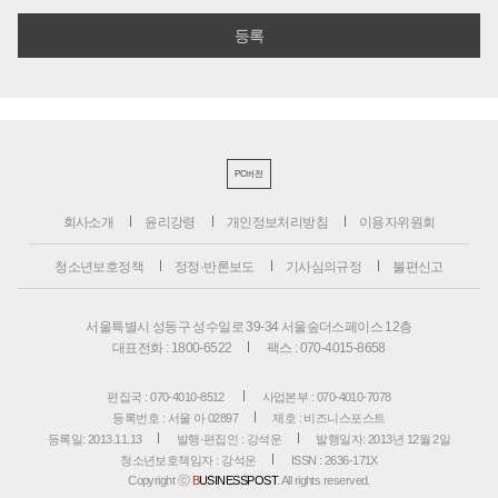
PC버전
회사소개
윤리강령
개인정보처리방침
이용자위원회
청소년보호정책
정정·반론보도
기사심의규정
불편신고
서울특별시 성동구 성수일로 39-34 서울숲더스페이스 12층
대표전화 : 1800-6522
팩스 : 070-4015-8658
편집국 : 070-4010-8512
사업본부 : 070-4010-7078
등록번호 : 서울 아 02897
제호 : 비즈니스포스트
등록일: 2013.11.13
발행·편집인 : 강석운
발행일자: 2013년 12월 2일
청소년보호책임자 : 강석운
ISSN : 2636-171X
Copyright ⓒ
B
USINESSPOST
. All rights reserved.