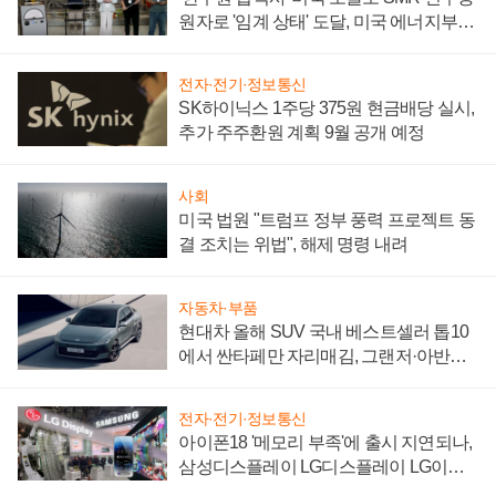
원자로 '임계 상태' 도달, 미국 에너지부
"중요한 이정표"
전자·전기·정보통신
SK하이닉스 1주당 375원 현금배당 실시,
추가 주주환원 계획 9월 공개 예정
사회
미국 법원 "트럼프 정부 풍력 프로젝트 동
결 조치는 위법", 해제 명령 내려
자동차·부품
현대차 올해 SUV 국내 베스트셀러 톱10
에서 싼타페만 자리매김, 그랜저·아반떼
'세단 쌍끌이'로 내수 방어
전자·전기·정보통신
아이폰18 '메모리 부족'에 출시 지연되나,
삼성디스플레이 LG디스플레이 LG이노
텍 '탈애플' 수익 다각화 속도