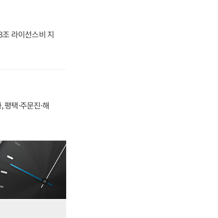
.3조 라이선스비 지
, 평택·주문진·해