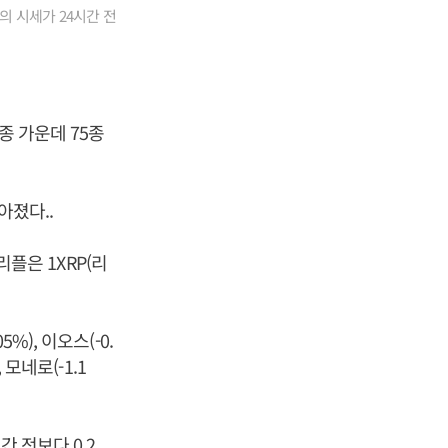
의 시세가 24시간 전
종 가운데 75종
아졌다..
리플은 1XRP(리
), 이오스(-0.
, 모네로(-1.1
 전보다 0.2