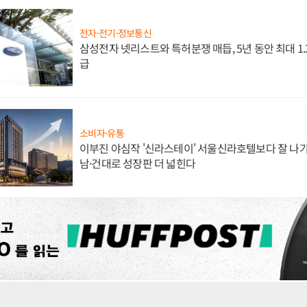
전자·전기·정보통신
삼성전자 넷리스트와 특허분쟁 매듭, 5년 동안 최대 1
급
소비자·유통
이부진 야심작 '신라스테이' 서울신라호텔보다 잘 나가
남·건대로 성장판 더 넓힌다