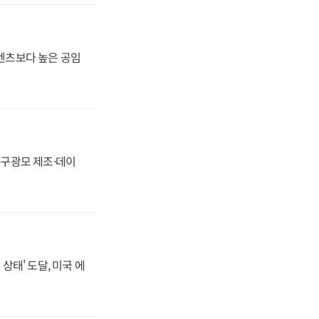
·벤츠보다 높은 공임
화, 구광모 제조·데이
상태' 도달, 미국 에