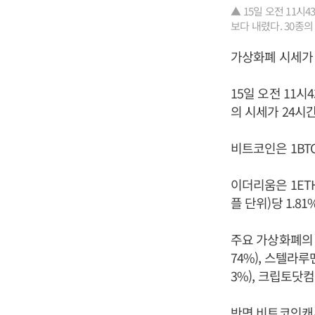
▲ 15일 오전 11
보다 내렸다. 30종의
가상화폐 시세가 
15일 오전 11
의 시세가 24시간
비트코인은 1BTC
이더리움은 1ETH
플 단위)당 1.81
주요 가상화폐의 하
74%), 스텔라루멘(
3%), 크립토닷컴체인
반면 비트코인캐시