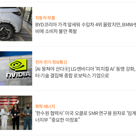
자동차·부품
BYD코리아 가격 앞세워 수입차 4위 올랐지만, BMW
비에 소비자 불만 폭발
전자·전기·정보통신
[AI 뭉쳐야 산다⑧] LG·엔비디아 '피지컬 AI' 동맹 강
터·기술 결집해 종합 로보틱스 기업으로
화학·에너지
'한수원 협력사' 미국 오클로 SMR 연구용 원자로 '임계 
너지부 "중요한 이정표"