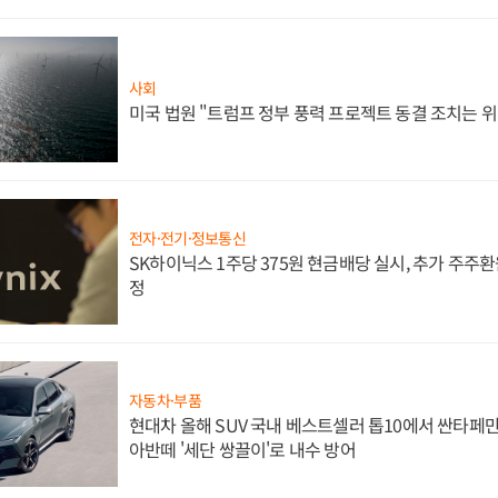
사회
미국 법원 "트럼프 정부 풍력 프로젝트 동결 조치는 위
전자·전기·정보통신
SK하이닉스 1주당 375원 현금배당 실시, 추가 주주환
정
자동차·부품
현대차 올해 SUV 국내 베스트셀러 톱10에서 싼타페만
아반떼 '세단 쌍끌이'로 내수 방어