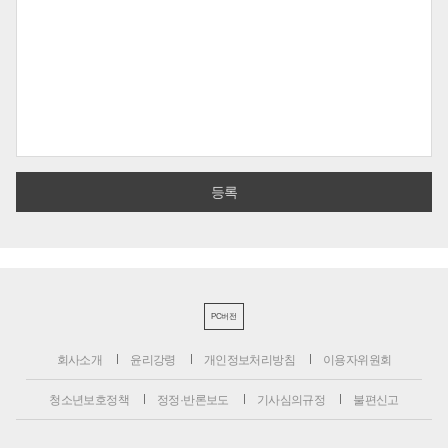
PC버전
회사소개
윤리강령
개인정보처리방침
이용자위원회
청소년보호정책
정정·반론보도
기사심의규정
불편신고