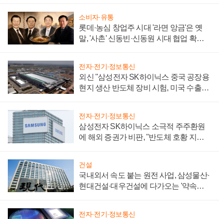
소비자·유통
롯데·농심 창업주 시대 '라면 앙금'은 옛
말, '사촌' 신동빈·신동원 시대 협업 확대
일로
전자·전기·정보통신
외신 "삼성전자 SK하이닉스 중국 공장용
현지 생산 반도체 장비 시험, 미국 수출통
제 대비"
전자·전기·정보통신
삼성전자 SK하이닉스 소극적 주주환원
에 해외 증권가 비판, "반도체 호황 지속
성 의문"
건설
국내외서 속도 붙는 원전 사업, 삼성물산·
현대건설·대우건설에 다가오는 '약속의
시간'
전자·전기·정보통신