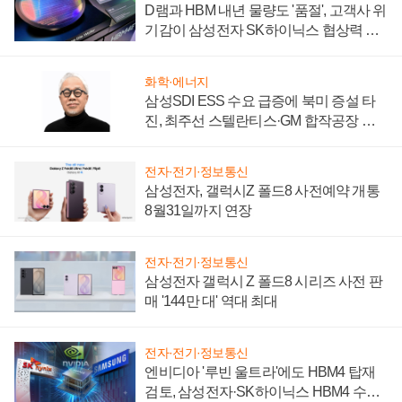
D램과 HBM 내년 물량도 '품절', 고객사 위
기감이 삼성전자 SK하이닉스 협상력 더
키워
화학·에너지
삼성SDI ESS 수요 급증에 북미 증설 타
진, 최주선 스텔란티스·GM 합작공장 건
설 재추진하나
전자·전기·정보통신
삼성전자, 갤럭시Z 폴드8 사전예약 개통
8월31일까지 연장
전자·전기·정보통신
삼성전자 갤럭시 Z 폴드8 시리즈 사전 판
매 '144만 대' 역대 최대
전자·전기·정보통신
엔비디아 '루빈 울트라'에도 HBM4 탑재
검토, 삼성전자·SK하이닉스 HBM4 수율