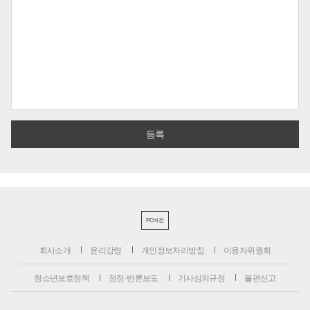
PC버전
회사소개
윤리강령
개인정보처리방침
이용자위원회
청소년보호정책
정정·반론보도
기사심의규정
불편신고