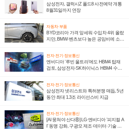
삼성전자, 갤럭시Z 폴드8 사전예약 개통
8월31일까지 연장
자동차·부품
BYD코리아 가격 앞세워 수입차 4위 올랐
지만, BMW·벤츠보다 높은 공임비에 소비
자 불만 폭발
전자·전기·정보통신
엔비디아 '루빈 울트라'에도 HBM4 탑재
검토, 삼성전자·SK하이닉스 HBM4 수율
에 주도권 갈린다
전자·전기·정보통신
삼성전자 넷리스트와 특허분쟁 매듭, 5년
동안 최대 1.3조 라이선스비 지급
전자·전기·정보통신
[AI 뭉쳐야 산다⑧] LG·엔비디아 '피지컬 A
I' 동맹 강화, 구광모 제조·데이터·기술 결