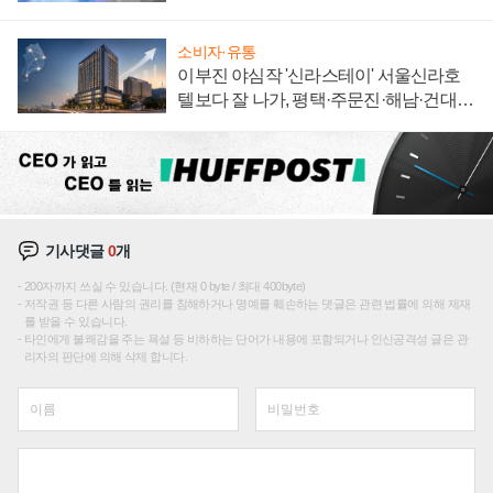
집해 종합 로보틱스 기업으로
소비자·유통
이부진 야심작 '신라스테이' 서울신라호
텔보다 잘 나가, 평택·주문진·해남·건대로
성장판 더 넓힌다
기사댓글
0
개
200자까지 쓰실 수 있습니다. (현재 0 byte / 최대 400byte)
저작권 등 다른 사람의 권리를 침해하거나 명예를 훼손하는 댓글은 관련 법률에 의해 제재
를 받을 수 있습니다.
타인에게 불쾌감을 주는 욕설 등 비하하는 단어가 내용에 포함되거나 인신공격성 글은 관
리자의 판단에 의해 삭제 합니다.