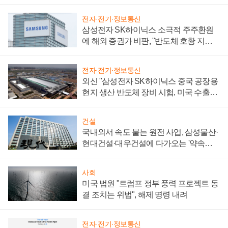
전자·전기·정보통신
삼성전자 SK하이닉스 소극적 주주환원
에 해외 증권가 비판, "반도체 호황 지속
성 의문"
전자·전기·정보통신
외신 "삼성전자 SK하이닉스 중국 공장용
현지 생산 반도체 장비 시험, 미국 수출통
제 대비"
건설
국내외서 속도 붙는 원전 사업, 삼성물산·
현대건설·대우건설에 다가오는 '약속의
시간'
사회
미국 법원 "트럼프 정부 풍력 프로젝트 동
결 조치는 위법", 해제 명령 내려
전자·전기·정보통신