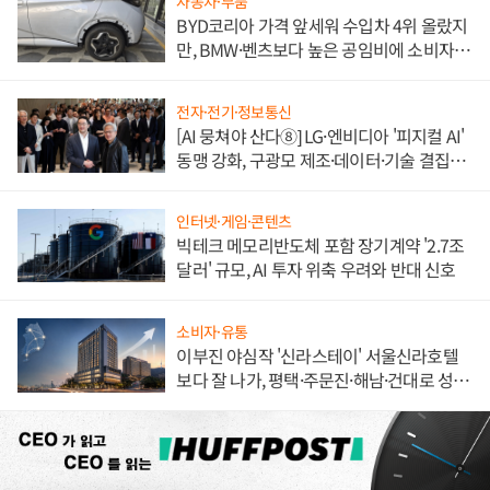
자동차·부품
BYD코리아 가격 앞세워 수입차 4위 올랐지
만, BMW·벤츠보다 높은 공임비에 소비자
불만 폭발
전자·전기·정보통신
[AI 뭉쳐야 산다⑧] LG·엔비디아 '피지컬 AI'
동맹 강화, 구광모 제조·데이터·기술 결집
해 종합 로보틱스 기업으로
인터넷·게임·콘텐츠
빅테크 메모리반도체 포함 장기계약 '2.7조
달러' 규모, AI 투자 위축 우려와 반대 신호
소비자·유통
이부진 야심작 '신라스테이' 서울신라호텔
보다 잘 나가, 평택·주문진·해남·건대로 성
장판 더 넓힌다