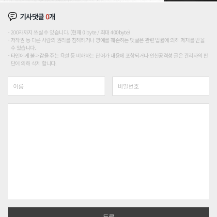
기사댓글
0
개
200자까지 쓰실 수 있습니다. (현재 0 byte / 최대 400byte)
저작권 등 다른 사람의 권리를 침해하거나 명예를 훼손하는 댓글은 관련 법률에 의해 제재를 받을
수 있습니다.
타인에게 불쾌감을 주는 욕설 등 비하하는 단어가 내용에 포함되거나 인신공격성 글은 관리자의 판
단에 의해 삭제 합니다.