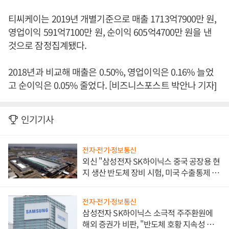
티씨케이는 2019년 개별기준으로 매출 1713억7900만 원,
영업이익 591억7100만 원, 순이익 605억4700만 원을 낸
것으로 잠정집계됐다.
2018년과 비교해 매출은 0.50%, 영업이익은 0.16% 늘었
고 순이익은 0.05% 줄었다. [비즈니스포스트 박안나 기자]
인기기사
전자·전기·정보통신
외신 "삼성전자 SK하이닉스 중국 공장용 현
지 생산 반도체 장비 시험, 미국 수출통제 대
비"
전자·전기·정보통신
삼성전자 SK하이닉스 소극적 주주환원에
해외 증권가 비판, "반도체 호황 지속성 의