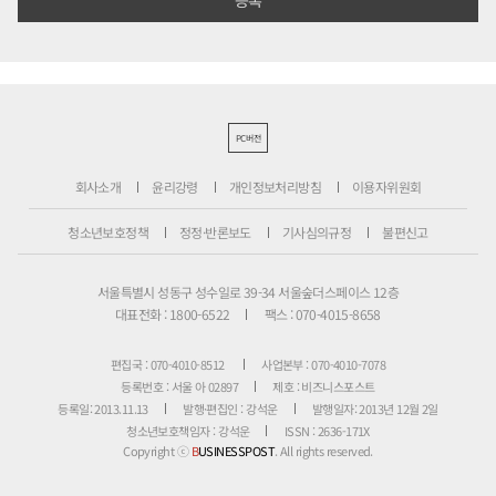
PC버전
회사소개
윤리강령
개인정보처리방침
이용자위원회
청소년보호정책
정정·반론보도
기사심의규정
불편신고
서울특별시 성동구 성수일로 39-34 서울숲더스페이스 12층
대표전화 : 1800-6522
팩스 : 070-4015-8658
편집국 : 070-4010-8512
사업본부 : 070-4010-7078
등록번호 : 서울 아 02897
제호 : 비즈니스포스트
등록일: 2013.11.13
발행·편집인 : 강석운
발행일자: 2013년 12월 2일
청소년보호책임자 : 강석운
ISSN : 2636-171X
Copyright ⓒ
B
USINESSPOST
. All rights reserved.