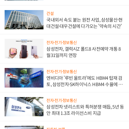
문"
건설
국내외서 속도 붙는 원전 사업, 삼성물산·현
대건설·대우건설에 다가오는 '약속의 시간'
전자·전기·정보통신
삼성전자, 갤럭시Z 폴드8 사전예약 개통 8
월31일까지 연장
전자·전기·정보통신
엔비디아 '루빈 울트라'에도 HBM4 탑재 검
토, 삼성전자·SK하이닉스 HBM4 수율에 주
도권 갈린다
전자·전기·정보통신
삼성전자 넷리스트와 특허분쟁 매듭, 5년 동
안 최대 1.3조 라이선스비 지급