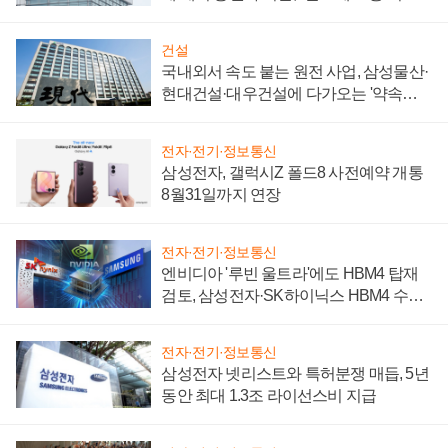
성 의문"
건설
국내외서 속도 붙는 원전 사업, 삼성물산·
현대건설·대우건설에 다가오는 '약속의
시간'
전자·전기·정보통신
삼성전자, 갤럭시Z 폴드8 사전예약 개통
8월31일까지 연장
전자·전기·정보통신
엔비디아 '루빈 울트라'에도 HBM4 탑재
검토, 삼성전자·SK하이닉스 HBM4 수율
에 주도권 갈린다
전자·전기·정보통신
삼성전자 넷리스트와 특허분쟁 매듭, 5년
동안 최대 1.3조 라이선스비 지급