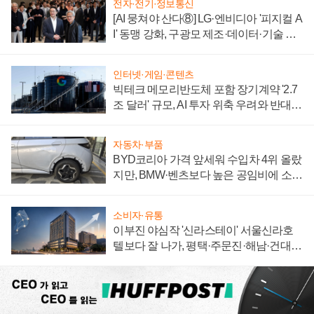
전자·전기·정보통신
[AI 뭉쳐야 산다⑧] LG·엔비디아 '피지컬 A
I' 동맹 강화, 구광모 제조·데이터·기술 결
집해 종합 로보틱스 기업으로
인터넷·게임·콘텐츠
빅테크 메모리반도체 포함 장기계약 '2.7
조 달러' 규모, AI 투자 위축 우려와 반대
신호
자동차·부품
BYD코리아 가격 앞세워 수입차 4위 올랐
지만, BMW·벤츠보다 높은 공임비에 소비
자 불만 폭발
소비자·유통
이부진 야심작 '신라스테이' 서울신라호
텔보다 잘 나가, 평택·주문진·해남·건대로
성장판 더 넓힌다