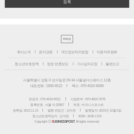
PC버전
회사소개
윤리강령
개인정보처리방침
이용자위원회
청소년보호정책
정정·반론보도
기사심의규정
불편신고
서울특별시 성동구 성수일로 39-34 서울숲더스페이스 12층
대표전화 : 1800-6522
팩스 : 070-4015-8658
편집국 : 070-4010-8512
사업본부 : 070-4010-7078
등록번호 : 서울 아 02897
제호 : 비즈니스포스트
등록일: 2013.11.13
발행·편집인 : 강석운
발행일자: 2013년 12월 2일
청소년보호책임자 : 강석운
ISSN : 2636-171X
Copyright ⓒ
B
USINESSPOST
. All rights reserved.