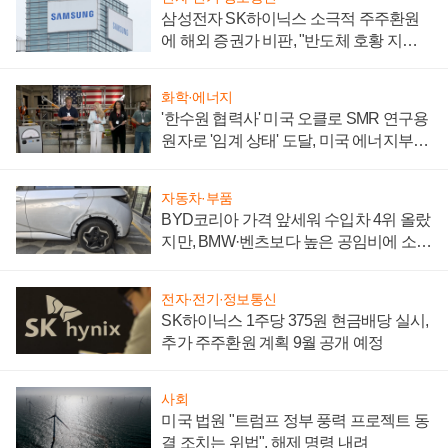
삼성전자 SK하이닉스 소극적 주주환원
에 해외 증권가 비판, "반도체 호황 지속
성 의문"
화학·에너지
'한수원 협력사' 미국 오클로 SMR 연구용
원자로 '임계 상태' 도달, 미국 에너지부
"중요한 이정표"
자동차·부품
BYD코리아 가격 앞세워 수입차 4위 올랐
지만, BMW·벤츠보다 높은 공임비에 소비
자 불만 폭발
전자·전기·정보통신
SK하이닉스 1주당 375원 현금배당 실시,
추가 주주환원 계획 9월 공개 예정
사회
미국 법원 "트럼프 정부 풍력 프로젝트 동
결 조치는 위법", 해제 명령 내려