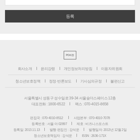
PC버전
회사소개
윤리강령
개인정보처리방침
이용자위원회
청소년보호정책
정정·반론보도
기사심의규정
불편신고
서울특별시 성동구 성수일로 39-34 서울숲더스페이스 12층
대표전화 : 1800-6522
팩스 : 070-4015-8658
편집국 : 070-4010-8512
사업본부 : 070-4010-7078
등록번호 : 서울 아 02897
제호 : 비즈니스포스트
등록일: 2013.11.13
발행·편집인 : 강석운
발행일자: 2013년 12월 2일
청소년보호책임자 : 강석운
ISSN : 2636-171X