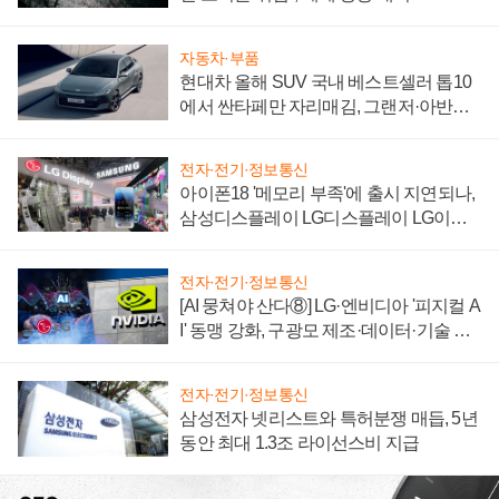
자동차·부품
현대차 올해 SUV 국내 베스트셀러 톱10
에서 싼타페만 자리매김, 그랜저·아반떼
'세단 쌍끌이'로 내수 방어
전자·전기·정보통신
아이폰18 '메모리 부족'에 출시 지연되나,
삼성디스플레이 LG디스플레이 LG이노
텍 '탈애플' 수익 다각화 속도
전자·전기·정보통신
[AI 뭉쳐야 산다⑧] LG·엔비디아 '피지컬 A
I' 동맹 강화, 구광모 제조·데이터·기술 결
집해 종합 로보틱스 기업으로
전자·전기·정보통신
삼성전자 넷리스트와 특허분쟁 매듭, 5년
동안 최대 1.3조 라이선스비 지급