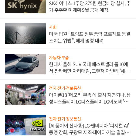
SK하이닉스 1주당 375원 현금배당 실시, 추
가 주주환원 계획 9월 공개 예정
사회
미국 법원 "트럼프 정부 풍력 프로젝트 동결
조치는 위법", 해제 명령 내려
자동차·부품
현대차 올해 SUV 국내 베스트셀러 톱10에
서 싼타페만 자리매김, 그랜저·아반떼 '세단
쌍끌이'로 내수 방어
전자·전기·정보통신
아이폰18 '메모리 부족'에 출시 지연되나, 삼
성디스플레이 LG디스플레이 LG이노텍 '탈
애플' 수익 다각화 속도
전자·전기·정보통신
[AI 뭉쳐야 산다⑧] LG·엔비디아 '피지컬 AI'
동맹 강화, 구광모 제조·데이터·기술 결집