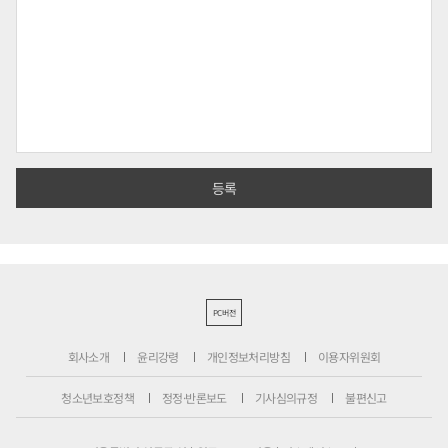
PC버전
회사소개
윤리강령
개인정보처리방침
이용자위원회
청소년보호정책
정정·반론보도
기사심의규정
불편신고