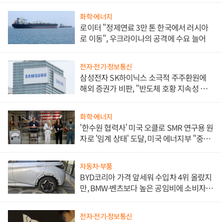
화학·에너지
로이터 "정제연료 3만 톤 한국에서 러시아
로 이동", 우크라이나의 공격에 수요 늘어
전자·전기·정보통신
삼성전자 SK하이닉스 소극적 주주환원에
해외 증권가 비판, "반도체 호황 지속성 의
문"
화학·에너지
'한수원 협력사' 미국 오클로 SMR 연구용 원
자로 '임계 상태' 도달, 미국 에너지부 "중요
한 이정표"
자동차·부품
BYD코리아 가격 앞세워 수입차 4위 올랐지
만, BMW·벤츠보다 높은 공임비에 소비자
불만 폭발
전자·전기·정보통신