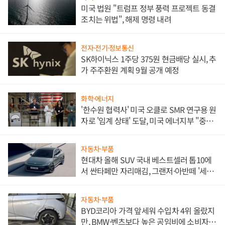
미국 법원 "트럼프 정부 풍력 프로젝트 동결
조치는 위법", 해제 명령 내려
전자·전기·정보통신
SK하이닉스 1주당 375원 현금배당 실시, 추
가 주주환원 계획 9월 공개 예정
화학·에너지
'한수원 협력사' 미국 오클로 SMR 연구용 원
자로 '임계 상태' 도달, 미국 에너지부 "중요
한 이정표"
자동차·부품
현대차 올해 SUV 국내 베스트셀러 톱10에
서 싼타페만 자리매김, 그랜저·아반떼 '세단
쌍끌이'로 내수 방어
자동차·부품
BYD코리아 가격 앞세워 수입차 4위 올랐지
만, BMW·벤츠보다 높은 공임비에 소비자