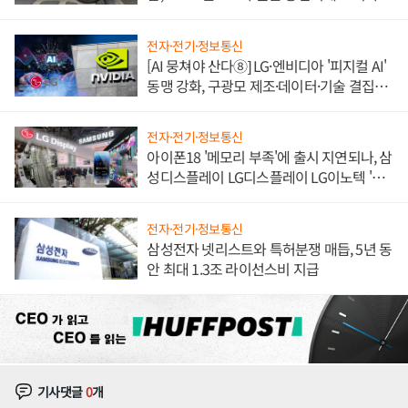
불만 폭발
전자·전기·정보통신
[AI 뭉쳐야 산다⑧] LG·엔비디아 '피지컬 AI'
동맹 강화, 구광모 제조·데이터·기술 결집
해 종합 로보틱스 기업으로
전자·전기·정보통신
아이폰18 '메모리 부족'에 출시 지연되나, 삼
성디스플레이 LG디스플레이 LG이노텍 '탈
애플' 수익 다각화 속도
전자·전기·정보통신
삼성전자 넷리스트와 특허분쟁 매듭, 5년 동
안 최대 1.3조 라이선스비 지급
기사댓글
0
개