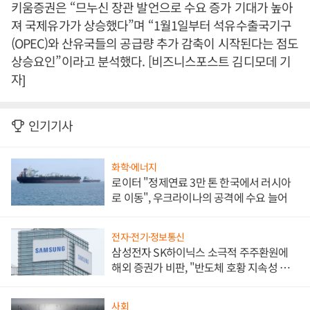
키움증권은 “므누신 장관 발언으로 수요 증가 기대가 높아
져 국제유가가 상승했다”며 “1월1일부터 석유수출국기구
(OPEC)와 산유국들의 공급량 추가 감축이 시작된다는 점도
상승요인”이라고 분석했다. [비즈니스포스트 김디모데 기
자]
인기기사
화학·에너지
로이터 "정제연료 3만 톤 한국에서 러시아
로 이동", 우크라이나의 공격에 수요 늘어
전자·전기·정보통신
삼성전자 SK하이닉스 소극적 주주환원에
해외 증권가 비판, "반도체 호황 지속성 의
문"
사회