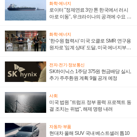
화학·에너지
로이터 "정제연료 3만 톤 한국에서 러시
아로 이동", 우크라이나의 공격에 수요 늘
어
화학·에너지
'한수원 협력사' 미국 오클로 SMR 연구용
원자로 '임계 상태' 도달, 미국 에너지부
"중요한 이정표"
전자·전기·정보통신
SK하이닉스 1주당 375원 현금배당 실시,
추가 주주환원 계획 9월 공개 예정
사회
미국 법원 "트럼프 정부 풍력 프로젝트 동
결 조치는 위법", 해제 명령 내려
자동차·부품
현대차 올해 SUV 국내 베스트셀러 톱10