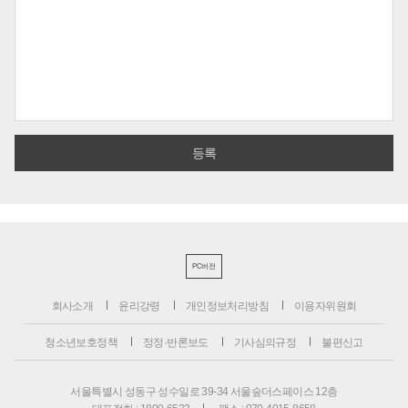
PC버전
회사소개
윤리강령
개인정보처리방침
이용자위원회
청소년보호정책
정정·반론보도
기사심의규정
불편신고
서울특별시 성동구 성수일로 39-34 서울숲더스페이스 12층