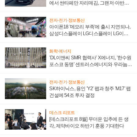
에서 싼타페만 자리매김, 그랜저·아반떼
'세단 쌍끌이'로 내수 방어
전자·전기·정보통신
아이폰18 '메모리 부족'에 출시 지연되나,
삼성디스플레이 LG디스플레이 LG이노
텍 '탈애플' 수익 다각화 속도
화학·에너지
'DL이앤씨 SMR 협력사' X에너지, '한수원
포스코 동맹' 센트러스에너지와 우라늄
계약 체결
전자·전기·정보통신
SK하이닉스, 용인 'Y2' 팹과 청주 'M17' 팹
건설에 54조 투자 결정
데스크 리포트
[데스크리포트 8월] 무더운 입추에 든 생
각, 제약바이오 하반기 훈풍 기대한다