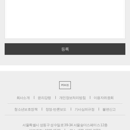
PC버전
회사소개
윤리강령
개인정보처리방침
이용자위원회
청소년보호정책
정정·반론보도
기사심의규정
불편신고
서울특별시 성동구 성수일로 39-34 서울숲더스페이스 12층