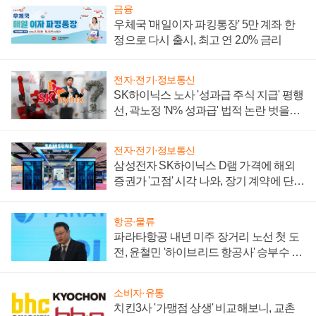
금융
우체국 '매일이자 파킹통장' 5만 계좌 한
정으로 다시 출시, 최고 연 2.0% 금리
전자·전기·정보통신
SK하이닉스 노사 '성과급 주식 지급' 평행
선, 곽노정 'N% 성과급' 법적 논란 벗을지
주목
전자·전기·정보통신
삼성전자 SK하이닉스 D램 가격에 해외
증권가 '고점' 시각 나와, 장기 계약에 단점
부각
항공·물류
파라타항공 내년 미주 장거리 노선 첫 도
전, 윤철민 '하이브리드 항공사' 승부수 통
할까
소비자·유통
치킨3사 '가맹점 상생' 비교해보니, 교촌