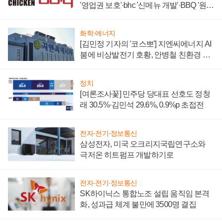
'영업권 보호'·bhc '신메뉴 개발'·BBQ '원가
부담'
화학·에너지
[김민정 기자의 '코스뽀'] 지엔씨에너지 AI
붐에 비상발전기 호황, 안병철 친환경 에
너지 발전전문기업 향한다
정치
[여론조사꽃] 민주당 당대표 선호도 정청
래 30.5%·김민석 29.6%, 0.9%p 초접전
전자·전기·정보통신
삼성전자, 미국 오크리지국립연구소와
극저온 히트펌프 개발하기로
전자·전기·정보통신
SK하이닉스 통합노조 설립 움직임 본격
화, 성과급 체계 불만에 3500명 결집