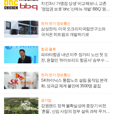
치킨3사 '가맹점 상생' 비교해보니, 교촌
'영업권 보호'·bhc '신메뉴 개발'·BBQ '원가
부담'
전자·전기·정보통신
삼성전자, 미국 오크리지국립연구소와
극저온 히트펌프 개발하기로
항공·물류
파라타항공 내년 미주 장거리 노선 첫 도
전, 윤철민 '하이브리드 항공사' 승부수 통
할까
전자·전기·정보통신
SK하이닉스 통합노조 설립 움직임 본격
화, 성과급 체계 불만에 3500명 결집
공기업
강원랜드 정책 불확실성에 중장기 비전
'흔들', 신임 사장의 정부 설득 과제 무거워