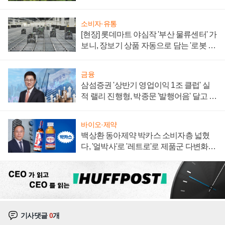
져
소비자·유통
[현장] 롯데마트 야심작 '부산 물류센터' 가
보니, 장보기 상품 자동으로 담는 '로봇 40
0대' 장관
금융
삼섬증권 '상반기 영업이익 1조 클럽' 실
적 랠리 진행형, 박종문 '발행어음' 달고 연
임 향하나
바이오·제약
백상환 동아제약 박카스 소비자층 넓혔
다, '얼박사'로 '레트로'로 제품군 다변화
주효
기사댓글
0
개