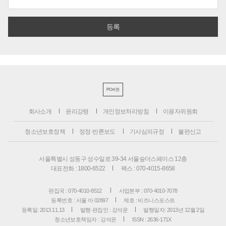
PC버전
회사소개
윤리강령
개인정보처리방침
이용자위원회
청소년보호정책
정정·반론보도
기사심의규정
불편신고
서울특별시 성동구 성수일로 39-34 서울숲더스페이스 12층
대표전화 : 1800-6522
팩스 : 070-4015-8658
편집국 : 070-4010-8512
사업본부 : 070-4010-7078
등록번호 : 서울 아 02897
제호 : 비즈니스포스트
등록일: 2013.11.13
발행·편집인 : 강석운
발행일자: 2013년 12월 2일
청소년보호책임자 : 강석운
ISSN : 2636-171X