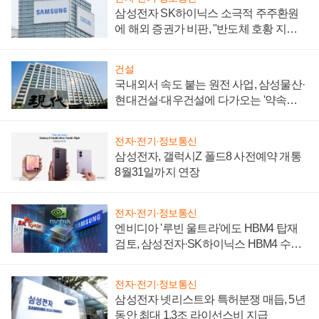
삼성전자 SK하이닉스 소극적 주주환원
에 해외 증권가 비판, "반도체 호황 지속
성 의문"
건설
국내외서 속도 붙는 원전 사업, 삼성물산·
현대건설·대우건설에 다가오는 '약속의
시간'
전자·전기·정보통신
삼성전자, 갤럭시Z 폴드8 사전예약 개통
8월31일까지 연장
전자·전기·정보통신
엔비디아 '루빈 울트라'에도 HBM4 탑재
검토, 삼성전자·SK하이닉스 HBM4 수율
에 주도권 갈린다
전자·전기·정보통신
삼성전자 넷리스트와 특허분쟁 매듭, 5년
동안 최대 1.3조 라이선스비 지급