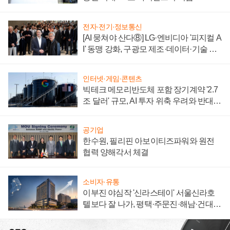
전자·전기·정보통신
[AI 뭉쳐야 산다⑧] LG·엔비디아 '피지컬 A
I' 동맹 강화, 구광모 제조·데이터·기술 결
집해 종합 로보틱스 기업으로
인터넷·게임·콘텐츠
빅테크 메모리반도체 포함 장기계약 '2.7
조 달러' 규모, AI 투자 위축 우려와 반대
신호
공기업
한수원, 필리핀 아보이티즈파워와 원전
협력 양해각서 체결
소비자·유통
이부진 야심작 '신라스테이' 서울신라호
텔보다 잘 나가, 평택·주문진·해남·건대로
성장판 더 넓힌다