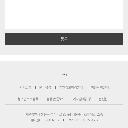
PC버전
회사소개
윤리강령
개인정보처리방침
이용자위원회
청소년보호정책
정정·반론보도
기사심의규정
불편신고
서울특별시 성동구 성수일로 39-34 서울숲더스페이스 12층
대표전화 : 1800-6522
팩스 : 070-4015-8658