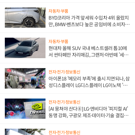
자동차·부품
BYD코리아 가격 앞세워 수입차 4위 올랐지
만, BMW·벤츠보다 높은 공임비에 소비자
불만 폭발
자동차·부품
현대차 올해 SUV 국내 베스트셀러 톱10에
서 싼타페만 자리매김, 그랜저·아반떼 '세단
쌍끌이'로 내수 방어
전자·전기·정보통신
아이폰18 '메모리 부족'에 출시 지연되나, 삼
성디스플레이 LG디스플레이 LG이노텍 '탈
애플' 수익 다각화 속도
전자·전기·정보통신
[AI 뭉쳐야 산다⑧] LG·엔비디아 '피지컬 AI'
동맹 강화, 구광모 제조·데이터·기술 결집
해 종합 로보틱스 기업으로
전자·전기·정보통신