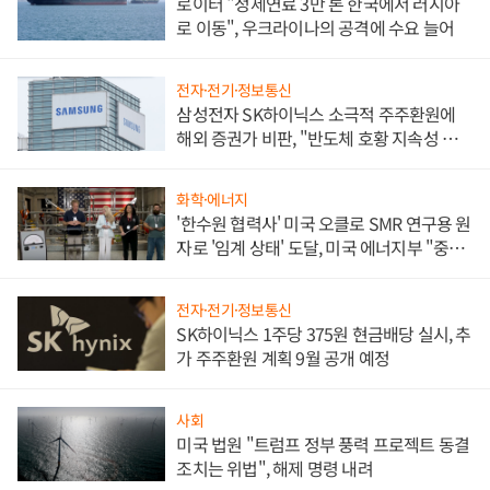
로이터 "정제연료 3만 톤 한국에서 러시아
로 이동", 우크라이나의 공격에 수요 늘어
전자·전기·정보통신
삼성전자 SK하이닉스 소극적 주주환원에
해외 증권가 비판, "반도체 호황 지속성 의
문"
화학·에너지
'한수원 협력사' 미국 오클로 SMR 연구용 원
자로 '임계 상태' 도달, 미국 에너지부 "중요
한 이정표"
전자·전기·정보통신
SK하이닉스 1주당 375원 현금배당 실시, 추
가 주주환원 계획 9월 공개 예정
사회
미국 법원 "트럼프 정부 풍력 프로젝트 동결
조치는 위법", 해제 명령 내려