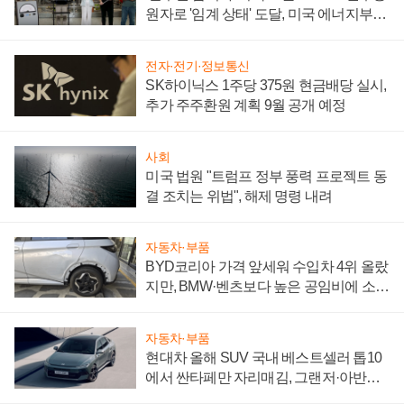
원자로 '임계 상태' 도달, 미국 에너지부
"중요한 이정표"
전자·전기·정보통신
SK하이닉스 1주당 375원 현금배당 실시,
추가 주주환원 계획 9월 공개 예정
사회
미국 법원 "트럼프 정부 풍력 프로젝트 동
결 조치는 위법", 해제 명령 내려
자동차·부품
BYD코리아 가격 앞세워 수입차 4위 올랐
지만, BMW·벤츠보다 높은 공임비에 소비
자 불만 폭발
자동차·부품
현대차 올해 SUV 국내 베스트셀러 톱10
에서 싼타페만 자리매김, 그랜저·아반떼
'세단 쌍끌이'로 내수 방어