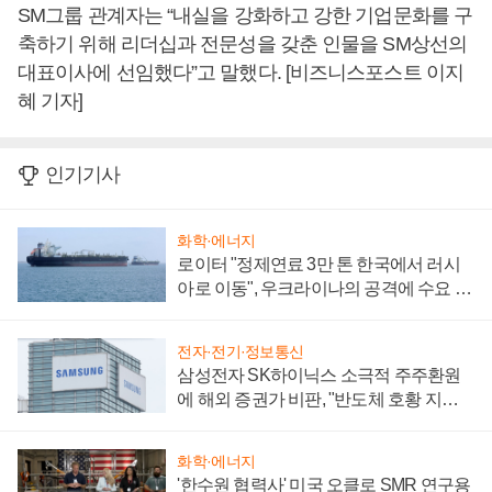
SM그룹 관계자는 “내실을 강화하고 강한 기업문화를 구
축하기 위해 리더십과 전문성을 갖춘 인물을 SM상선의
대표이사에 선임했다”고 말했다. [비즈니스포스트 이지
혜 기자]
인기기사
화학·에너지
로이터 "정제연료 3만 톤 한국에서 러시
아로 이동", 우크라이나의 공격에 수요 늘
어
전자·전기·정보통신
삼성전자 SK하이닉스 소극적 주주환원
에 해외 증권가 비판, "반도체 호황 지속
성 의문"
화학·에너지
'한수원 협력사' 미국 오클로 SMR 연구용