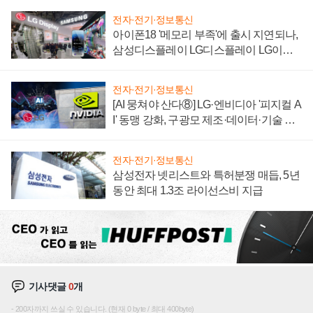
전자·전기·정보통신
아이폰18 '메모리 부족'에 출시 지연되나,
삼성디스플레이 LG디스플레이 LG이노
텍 '탈애플' 수익 다각화 속도
전자·전기·정보통신
[AI 뭉쳐야 산다⑧] LG·엔비디아 '피지컬 A
I' 동맹 강화, 구광모 제조·데이터·기술 결
집해 종합 로보틱스 기업으로
전자·전기·정보통신
삼성전자 넷리스트와 특허분쟁 매듭, 5년
동안 최대 1.3조 라이선스비 지급
기사댓글
0
개
200자까지 쓰실 수 있습니다. (현재 0 byte / 최대 400byte)