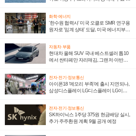
어
화학·에너지
'한수원 협력사' 미국 오클로 SMR 연구용
원자로 '임계 상태' 도달, 미국 에너지부
"중요한 이정표"
자동차·부품
현대차 올해 SUV 국내 베스트셀러 톱10
에서 싼타페만 자리매김, 그랜저·아반떼
'세단 쌍끌이'로 내수 방어
전자·전기·정보통신
아이폰18 '메모리 부족'에 출시 지연되나,
삼성디스플레이 LG디스플레이 LG이노
텍 '탈애플' 수익 다각화 속도
전자·전기·정보통신
SK하이닉스 1주당 375원 현금배당 실시,
추가 주주환원 계획 9월 공개 예정