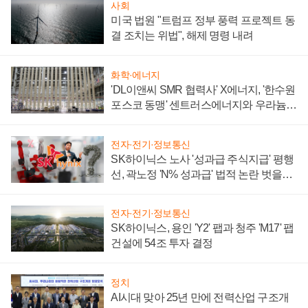
사회
미국 법원 "트럼프 정부 풍력 프로젝트 동
결 조치는 위법", 해제 명령 내려
화학·에너지
'DL이앤씨 SMR 협력사' X에너지, '한수원
포스코 동맹' 센트러스에너지와 우라늄
계약 체결
전자·전기·정보통신
SK하이닉스 노사 '성과급 주식지급' 평행
선, 곽노정 'N% 성과급' 법적 논란 벗을지
주목
전자·전기·정보통신
SK하이닉스, 용인 'Y2' 팹과 청주 'M17' 팹
건설에 54조 투자 결정
정치
AI시대 맞아 25년 만에 전력산업 구조개