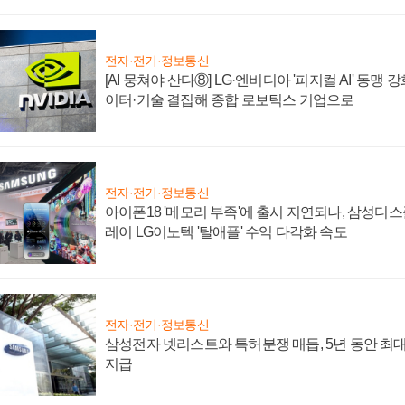
전자·전기·정보통신
[AI 뭉쳐야 산다⑧] LG·엔비디아 '피지컬 AI' 동맹 
이터·기술 결집해 종합 로보틱스 기업으로
전자·전기·정보통신
아이폰18 '메모리 부족'에 출시 지연되나, 삼성디
레이 LG이노텍 '탈애플' 수익 다각화 속도
전자·전기·정보통신
삼성전자 넷리스트와 특허분쟁 매듭, 5년 동안 최대
지급