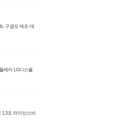
강화, 구광모 제조·데
스플레이 LG디스플
 1.3조 라이선스비