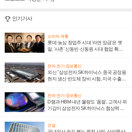
인기기사
소비자·유통
롯데·농심 창업주 시대 '라면 앙금'은 옛
말, '사촌' 신동빈·신동원 시대 협업 확대
일로
전자·전기·정보통신
외신 "삼성전자 SK하이닉스 중국 공장용
현지 생산 반도체 장비 시험, 미국 수출통
제 대비"
전자·전기·정보통신
D램과 HBM 내년 물량도 '품절', 고객사 위
기감이 삼성전자 SK하이닉스 협상력 더
키워
건설
국내외서 속도 붙는 원전 사업, 삼성물산·