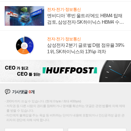
전자·전기·정보통신
엔비디아 '루빈 울트라'에도 HBM4 탑재
검토, 삼성전자·SK하이닉스 HBM4 수율
에 주도권 갈린다
전자·전기·정보통신
삼성전자 2분기 글로벌 D램 점유율 39%
1위, SK하이닉스와 13%p 격차
기사댓글
0
개
200자까지 쓰실 수 있습니다. (현재 0 byte / 최대 400byte)
저작권 등 다른 사람의 권리를 침해하거나 명예를 훼손하는 댓글은 관련 법률에 의해 제재
를 받을 수 있습니다.
타인에게 불쾌감을 주는 욕설 등 비하하는 단어가 내용에 포함되거나 인신공격성 글은 관
리자의 판단에 의해 삭제 합니다.