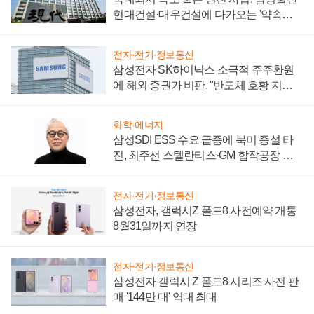
현대건설·대우건설에 다가오는 '약속의
시간'
전자·전기·정보통신
삼성전자 SK하이닉스 소극적 주주환원
에 해외 증권가 비판, "반도체 호황 지속
성 의문"
화학·에너지
삼성SDI ESS 수요 급증에 북미 증설 타
진, 최주선 스텔란티스·GM 합작공장 건
설 재추진하나
전자·전기·정보통신
삼성전자, 갤럭시Z 폴드8 사전예약 개통
8월31일까지 연장
전자·전기·정보통신
삼성전자 갤럭시 Z 폴드8 시리즈 사전 판
매 '144만 대' 역대 최대