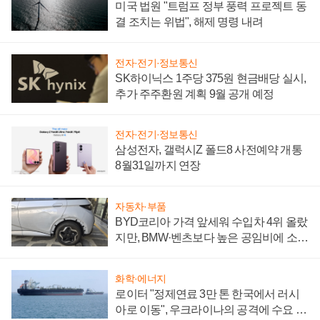
미국 법원 "트럼프 정부 풍력 프로젝트 동
결 조치는 위법", 해제 명령 내려
전자·전기·정보통신
SK하이닉스 1주당 375원 현금배당 실시,
추가 주주환원 계획 9월 공개 예정
전자·전기·정보통신
삼성전자, 갤럭시Z 폴드8 사전예약 개통
8월31일까지 연장
자동차·부품
BYD코리아 가격 앞세워 수입차 4위 올랐
지만, BMW·벤츠보다 높은 공임비에 소비
자 불만 폭발
화학·에너지
로이터 "정제연료 3만 톤 한국에서 러시
아로 이동", 우크라이나의 공격에 수요 늘