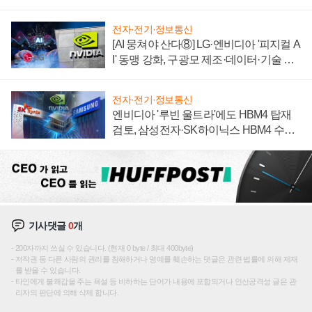
어
전자·전기·정보통신
[AI 뭉쳐야 산다⑧] LG·엔비디아 '피지컬 A
I' 동맹 강화, 구광모 제조·데이터·기술 결
집해 종합 로보틱스 기업으로
전자·전기·정보통신
엔비디아 '루빈 울트라'에도 HBM4 탑재
검토, 삼성전자·SK하이닉스 HBM4 수율
에 주도권 갈린다
기사댓글
0
개
200자까지 쓰실 수 있습니다. (현재 0 byte / 최대 400byte)
저작권 등 다른 사람의 권리를 침해하거나 명예를 훼손하는 댓글은 관련 법률에 의해 제재
를 받을 수 있습니다.
타인에게 불쾌감을 주는 욕설 등 비하하는 단어가 내용에 포함되거나 인신공격성 글은 관
리자의 판단에 의해 삭제 합니다.