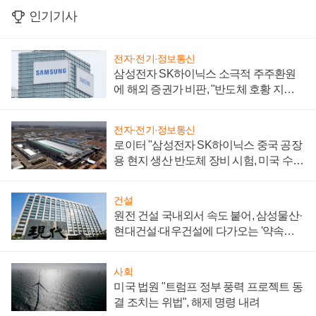
인기기사
전자·전기·정보통신
삼성전자 SK하이닉스 소극적 주주환원
에 해외 증권가 비판, "반도체 호황 지속
성 의문"
전자·전기·정보통신
로이터 "삼성전자 SK하이닉스 중국 공장
용 현지 생산 반도체 장비 시험, 미국 수출
통제 대비"
건설
원전 건설 국내외서 속도 붙어, 삼성물산·
현대건설·대우건설에 다가오는 '약속의
시간'
사회
미국 법원 "트럼프 정부 풍력 프로젝트 동
결 조치는 위법", 해제 명령 내려