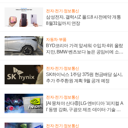
전자·전기·정보통신
삼성전자, 갤럭시Z 폴드8 사전예약 개통
8월31일까지 연장
자동차·부품
BYD코리아 가격 앞세워 수입차 4위 올랐
지만, BMW·벤츠보다 높은 공임비에 소비
자 불만 폭발
전자·전기·정보통신
SK하이닉스 1주당 375원 현금배당 실시,
추가 주주환원 계획 9월 공개 예정
전자·전기·정보통신
[AI 뭉쳐야 산다⑧] LG·엔비디아 '피지컬 A
I' 동맹 강화, 구광모 제조·데이터·기술 결
집해 종합 로보틱스 기업으로
전자·전기·정보통신