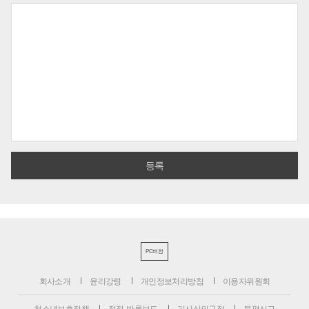
PC버전
회사소개
윤리강령
개인정보처리방침
이용자위원회
청소년보호정책
정정·반론보도
기사심의규정
불편신고