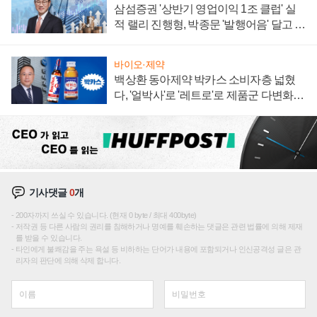
삼섬증권 '상반기 영업이익 1조 클럽' 실
적 랠리 진행형, 박종문 '발행어음' 달고 연
임 향하나
바이오·제약
백상환 동아제약 박카스 소비자층 넓혔
다, '얼박사'로 '레트로'로 제품군 다변화
주효
기사댓글
0
개
200자까지 쓰실 수 있습니다. (현재 0 byte / 최대 400byte)
저작권 등 다른 사람의 권리를 침해하거나 명예를 훼손하는 댓글은 관련 법률에 의해 제재
를 받을 수 있습니다.
타인에게 불쾌감을 주는 욕설 등 비하하는 단어가 내용에 포함되거나 인신공격성 글은 관
리자의 판단에 의해 삭제 합니다.