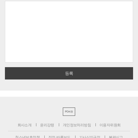
PC버전
회사소개
윤리강령
개인정보처리방침
이용자위원회
청소년보호정책
정정·반론보도
기사심의규정
불편신고