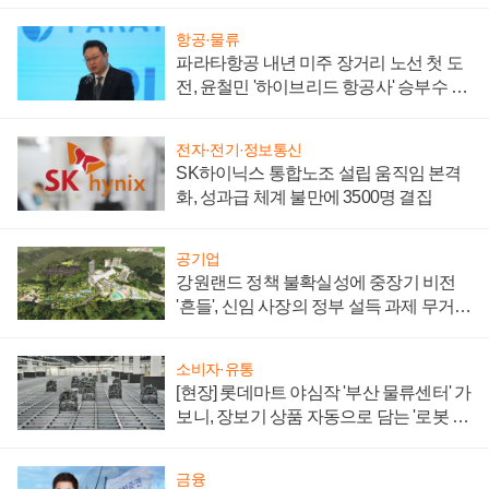
항공·물류
파라타항공 내년 미주 장거리 노선 첫 도
전, 윤철민 '하이브리드 항공사' 승부수 통
할까
전자·전기·정보통신
SK하이닉스 통합노조 설립 움직임 본격
화, 성과급 체계 불만에 3500명 결집
공기업
강원랜드 정책 불확실성에 중장기 비전
'흔들', 신임 사장의 정부 설득 과제 무거워
져
소비자·유통
[현장] 롯데마트 야심작 '부산 물류센터' 가
보니, 장보기 상품 자동으로 담는 '로봇 40
0대' 장관
금융