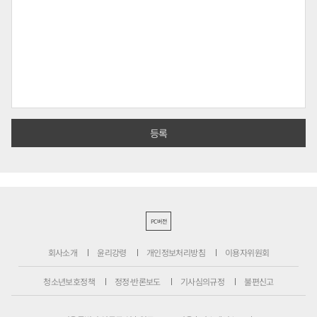
PC버전
회사소개
윤리강령
개인정보처리방침
이용자위원회
청소년보호정책
정정·반론보도
기사심의규정
불편신고