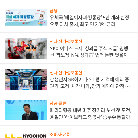
금융
우체국 '매일이자 파킹통장' 5만 계좌 한정
으로 다시 출시, 최고 연 2.0% 금리
전자·전기·정보통신
SK하이닉스 노사 '성과급 주식 지급' 평행
선, 곽노정 'N% 성과급' 법적 논란 벗을지 주
목
전자·전기·정보통신
삼성전자 SK하이닉스 D램 가격에 해외 증
권가 '고점' 시각 나와, 장기 계약에 단점 부
각
항공·물류
파라타항공 내년 미주 장거리 노선 첫 도전,
윤철민 '하이브리드 항공사' 승부수 통할까
소비자·유통