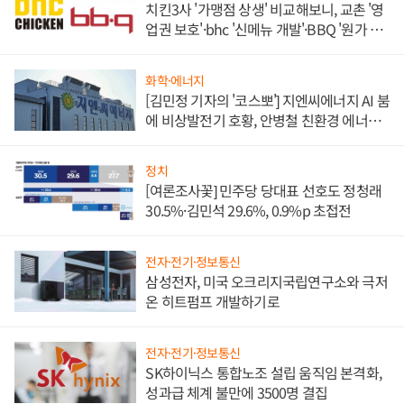
치킨3사 '가맹점 상생' 비교해보니, 교촌 '영
업권 보호'·bhc '신메뉴 개발'·BBQ '원가 부
담'
화학·에너지
[김민정 기자의 '코스뽀'] 지엔씨에너지 AI 붐
에 비상발전기 호황, 안병철 친환경 에너지
발전전문기업 향한다
정치
[여론조사꽃] 민주당 당대표 선호도 정청래
30.5%·김민석 29.6%, 0.9%p 초접전
전자·전기·정보통신
삼성전자, 미국 오크리지국립연구소와 극저
온 히트펌프 개발하기로
전자·전기·정보통신
SK하이닉스 통합노조 설립 움직임 본격화,
성과급 체계 불만에 3500명 결집