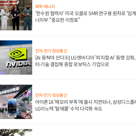
화학·에너지
'한수원 협력사' 미국 오클로 SMR 연구용 원자로 '임계 
너지부 "중요한 이정표"
전자·전기·정보통신
[AI 뭉쳐야 산다⑧] LG·엔비디아 '피지컬 AI' 동맹 강
터·기술 결집해 종합 로보틱스 기업으로
전자·전기·정보통신
아이폰18 '메모리 부족'에 출시 지연되나, 삼성디스
LG이노텍 '탈애플' 수익 다각화 속도