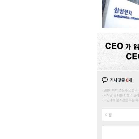
기사댓글
0
개
200자까지 쓰실 수 있습니다. (
저작권 등 다른 사람의 권리
타인에게 불쾌감을 주는 욕설